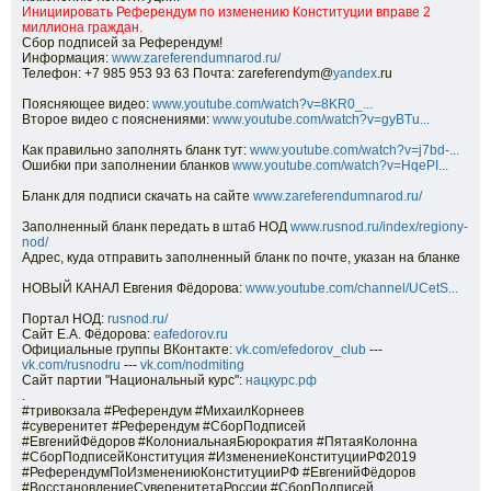
Инициировать Референдум по изменению Конституции вправе 2
миллиона граждан.
Сбор подписей за Референдум!
Информация:
www.zareferendumnarod.ru/
Телефон: +7 985 953 93 63 Почта: zareferendym@
yandex
.ru
Поясняющее видео:
www.youtube.com/watch?v=8KR0_...
Второе видео с пояснениями:
www.youtube.com/watch?v=gyBTu...
Как правильно заполнять бланк тут:
www.youtube.com/watch?v=j7bd-...
Ошибки при заполнении бланков
www.youtube.com/watch?v=HqePI...
Бланк для подписи скачать на сайте
www.zareferendumnarod.ru/
Заполненный бланк передать в штаб НОД
www.rusnod.ru/index/regiony-
nod/
Адрес, куда отправить заполненный бланк по почте, указан на бланке
НОВЫЙ КАНАЛ Евгения Фёдорова:
www.youtube.com/channel/UCetS...
Портал НОД:
rusnod.ru/
Сайт Е.А. Фёдорова:
eafedorov.ru
Официальные группы ВКонтакте:
vk.com/efedorov_club
---
vk.com/rusnodru
---
vk.com/nodmiting
Сайт партии "Национальный курс":
нацкурс.рф
.
#тривокзала #Референдум #МихаилКорнеев
#суверенитет #Референдум #СборПодписей
#ЕвгенийФёдоров #КолониальнаяБюрократия #ПятаяКолонна
#СборПодписейКонституция #ИзменениеКонституцииРФ2019
#РеферендумПоИзменениюКонституцииРФ #ЕвгенийФёдоров
#ВосстановлениеСуверенитетаРоссии #СборПодписей