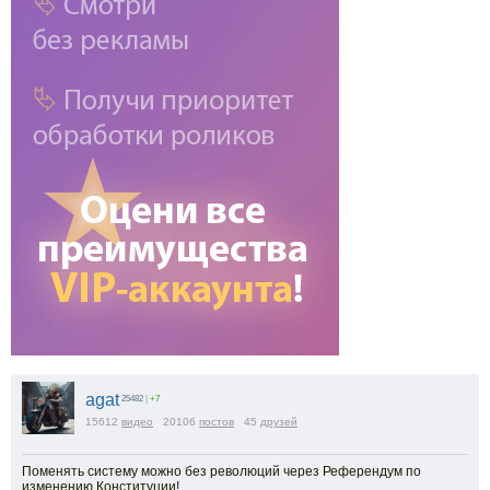
agat
25482
|
+7
15612
видео
20106
постов
45
друзей
Поменять систему можно без революций через Референдум по
изменению Конституции!