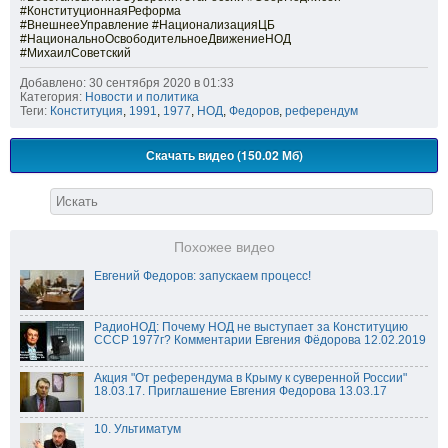
#КонституционнаяРеформа
#ВнешнееУправление #НационализацияЦБ
#НациональноОсвободительноеДвижениеНОД
#МихаилСоветский
Добавлено: 30 сентября 2020 в 01:33
Категория:
Новости и политика
Теги:
Конституция
,
1991
,
1977
,
НОД
,
Федоров
,
референдум
Скачать видео (150.02 Мб)
Похожее видео
Евгений Федоров: запускаем процесс!
РадиоНОД: Почему НОД не выступает за Конституцию
СССР 1977г? Комментарии Евгения Фёдорова 12.02.2019
Акция "От референдума в Крыму к суверенной России"
18.03.17. Приглашение Евгения Федорова 13.03.17
10. Ультиматум