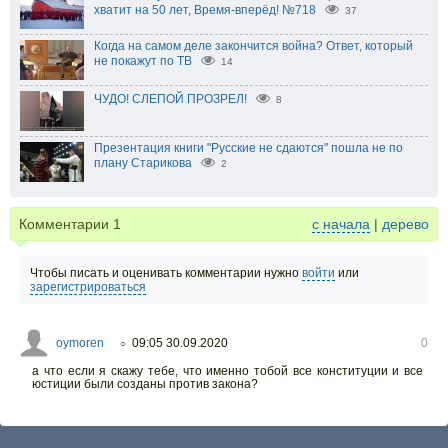
хватит на 50 лет, Время-вперёд! №718
37
Когда на самом деле закончится война? Ответ, который
не покажут по ТВ
14
ЧУДО! СЛЕПОЙ ПРОЗРЕЛ!
8
Презентация книги "Русские не сдаются" пошла не по
плану Старикова
2
Комментарии
1
с начала
|
дерево
Чтобы писать и оценивать комментарии нужно
войти
или
зарегистрироваться
oymoren
09:05 30.09.2020
0
○
а что если я скажу тебе, что именно тобой все конституции и все
юстиции были созданы против закона?