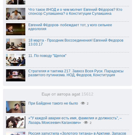
Что такое #НОД и о чем молчит Евгений Фёдоров? Кто
спонсор Сулакшина? о Конституции Сулакшина
Евгений Фёдоров- побеждает тот, у кого сильнее
идеология
18 марта - Праздник Воссоединения! Евгений Федоров
13.03.17
11. По поводу "Щепок"
Стратегия и тактика 217. Завхоз Всея Руси. Парадоксы
развитого путинизма. НОД, Федоров, Конституция
Еще от автора agat
15612
При Байдене такого не было
2
«"У каждой аварии есть имя, фамилия и должность", –
Лазарь Моисеевич Каганович»
2
Россия запустила «Золотого титана» в Арктике. Запасов