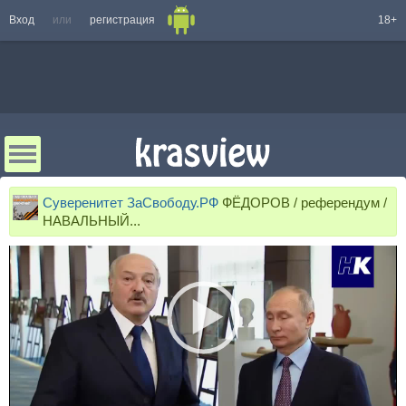
Вход
или
регистрация
18+
Суверенитет ЗаСвободу.РФ
ФЁДОРОВ / референдум /
НАВАЛЬНЫЙ...