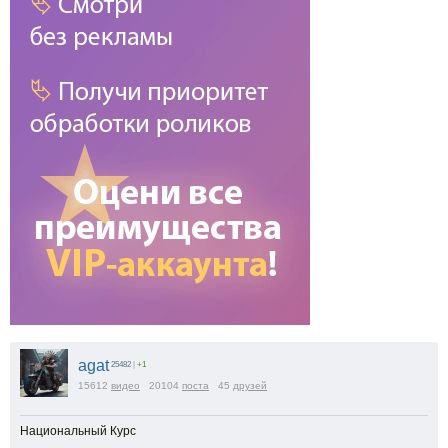
agat
25482
|
+1
15612
видео
20104
поста
45
друзей
Национальный Курс