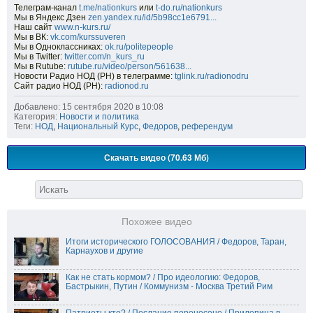
Телеграм-канал
t.me/nationkurs
или
t-do.ru/nationkurs
Мы в Яндекс Дзен
zen.yandex.ru/id/5b98cc1e6791...
Наш сайт
www.n-kurs.ru/
Мы в ВК:
vk.com/kurssuveren
Мы в Одноклассниках:
ok.ru/politepeople
Мы в Twitter:
twitter.com/n_kurs_ru
Мы в Rutube:
rutube.ru/video/person/561638...
Новости Радио НОД (РН) в телеграмме:
tglink.ru/radionodru
Сайт радио НОД (РН):
radionod.ru
Добавлено: 15 сентября 2020 в 10:08
Категория:
Новости и политика
Теги:
НОД
,
Национальный Курс
,
Федоров
,
референдум
Скачать видео (70.63 Мб)
Похожее видео
Итоги исторического ГОЛОСОВАНИЯ / Федоров, Таран,
Карнаухов и другие
Как не стать кормом? / Про идеологию: Федоров,
Бастрыкин, Путин / Коммунизм - Москва Третий Рим