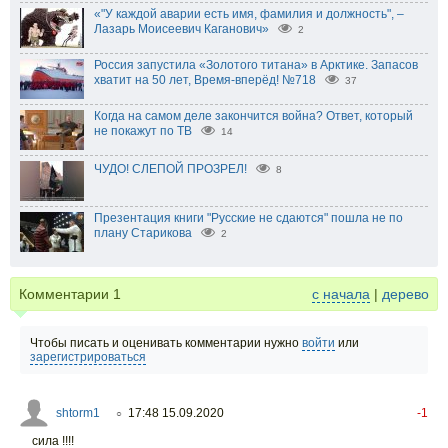
«"У каждой аварии есть имя, фамилия и должность", –
Лазарь Моисеевич Каганович»
2
Россия запустила «Золотого титана» в Арктике. Запасов
хватит на 50 лет, Время-вперёд! №718
37
Когда на самом деле закончится война? Ответ, который
не покажут по ТВ
14
ЧУДО! СЛЕПОЙ ПРОЗРЕЛ!
8
Презентация книги "Русские не сдаются" пошла не по
плану Старикова
2
Комментарии
1
с начала
|
дерево
Чтобы писать и оценивать комментарии нужно
войти
или
зарегистрироваться
shtorm1
17:48 15.09.2020
-1
○
сила !!!!