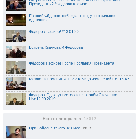
Патриоты кто? / Послание перенесено / Прилепина в
Президенты? / Федоров в эфире
Евгений Фёдоров- побеждает тот, у кого сильнее
идеология
Фёдоров в эфире! #13.01.20
Встреча Квачкова И Федорова
Фёдоров в эфире! После Послания Президента
Можно ли поменять ст.13.2 КРФ до изменений в ст.15.4?
Федоров: Сдохнут все, если не вернём Отечество,
Live12.09.2019
Еще от автора agat
15612
При Байдене такого не было
2