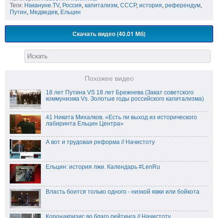
Теги:
Накануне.TV
,
Россия
,
капитализм
,
СССР
,
история
,
референдум
,
Путин
,
Медведев
,
Ельцин
Скачать видео (40.01 Мб)
Похожее видео
18 лет Путина VS 18 лет Брежнева (Закат советского
коммунизма Vs. Золотые годы российского капитализма)
41 Никита Михалков. «Есть ли выход из исторического
лабиринта Ельцин Центра»
А вот и трудовая реформа // Начистоту
Ельцин: история лжи. Календарь #LenRu
Власть боится только одного - низкой явки или бойкота
Коронакризис во благо рейтинга // Начистоту