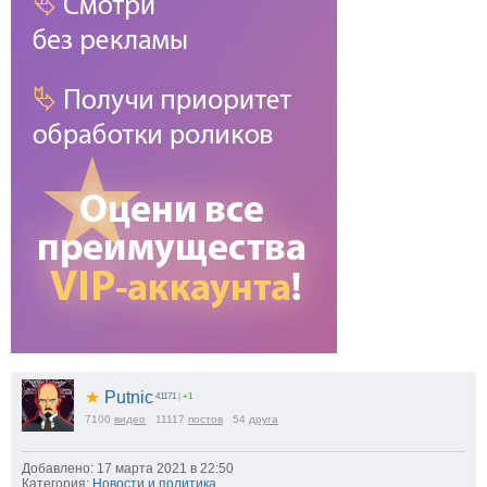
★
Putnic
41171
|
+1
7100
видео
11117
постов
54
друга
Добавлено: 17 марта 2021 в 22:50
Категория:
Новости и политика