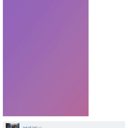
agat
25482
|
+1