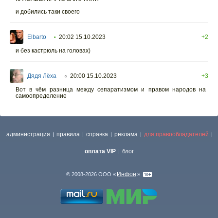
и добились таки своего
Elbarto
20:02 15.10.2023
+2
•
и без кастрюль на головах)
Дядя Лёха
20:00 15.10.2023
+3
○
Вот в чём разница между сепаратизмом и правом народов на
самоопределение
администрация
правила
справка
реклама
для правообладателей
|
|
|
|
|
оплата VIP
блог
|
Инфон
© 2008-2026 ООО «
»