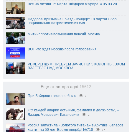
Все на митинг 15 марта! Фёдоров в эфире! // 05.03.20
Федоров, призыв на Съезд - концерт 18 марта! Сбор
национально-патриотических сил
Митинг против повышения пенсий. Москва
ВОТ что ждет Россию после голосования
РЕФЕРЕНДУМ, ТРЕБУЕМ ЗАЧИСТКИ 5 КОЛОННЫ, ЭХОМ
ВЗЛЕТЕЛО НАД МОСКВОЙ
Еще от автора agat
15612
При Байдене такого не было
2
«"У каждой аварии есть имя, фамилия и должность", –
Лазарь Моисеевич Каганович»
2
Россия запустила «Золотого титана» в Арктике. Запасов
хватит на 50 лет, Время-вперёд! №718
37