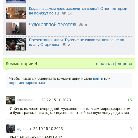
Когда на самом деле закончится война? Ответ, который
не покажут по ТВ
14
ЧУДО! СЛЕПОЙ ПРОЗРЕЛ!
8
Презентация книги "Русские не сдаются" пошла не по
плану Старикова
2
Комментарии
4
с начала
|
дерево
Чтобы писать и оценивать комментарии нужно
войти
или
зарегистрироваться
Drottning
23:22 15.10.2023
+5
○
Сейчас вылезет очередной мудозвон с шакальим мировоззрением
и будет рассказывать, как вкусно лизать обосраную жопу дяди сэма.
agat
22:19 15.10.2023
0
○
КРАСАВЫ! КРУТО ЗАМУТИЛИ