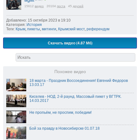
15612
видео
20104
поста
45
друзей
Добавлено: 15 октября 2023 в 19:10
Категория:
История
Теги:
Крым
,
пикеты
,
митинги
,
Крымский мост
,
референдум
Скачать видео (4.87 Мб)
Похожее видео
18 марта - Праздник Воссоединения! Евгений Федоров
13.03.17
Киселев - НОД. 2-й раунд. Массовый пикет у ВГТРК.
14.03.2017
Не пропьём, не проспим, победим!
Бой за правду в Новосибирске 01.07.18