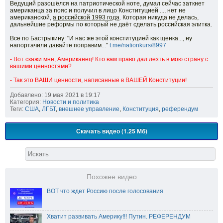
Ведущий разошёлся на патриотической ноте, думал сейчас заткнет
американца за пояс и получил в лицо Конституцией ..., нет не
американской,
а российской 1993 года
. Которая никуда не делась,
дальнейшие реформы по который не даёт сделать российская элитка.
Все по Бастрыкину: "И нас же этой конституцией как щенка..., ну
напортачили давайте поправим..."
t.me/nationkurs/8997
- Вот скажи мне, Американец! Кто вам право дал лезть в мою страну с
вашими ценностями?
- Так это ВАШИ ценности, написанные в ВАШЕЙ Конституции!
Добавлено: 19 мая 2021 в 19:17
Категория:
Новости и политика
Теги:
США
,
ЛГБТ
,
внешнее управление
,
Конституция
,
референдум
Скачать видео (1.25 Мб)
Похожее видео
ВОТ что ждет Россию после голосования
Хватит развивать Америку!!! Путин. РЕФЕРЕНДУМ