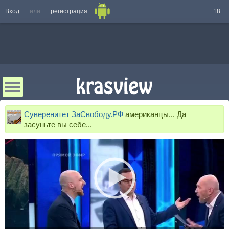
Вход
или
регистрация
18+
Суверенитет ЗаСвободу.РФ
американцы... Да
засуньте вы себе...