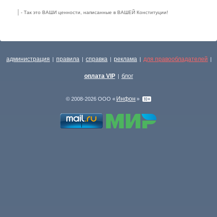
- Так это ВАШИ ценности, написанные в ВАШЕЙ Конституции!
администрация
правила
справка
реклама
для правообладателей
|
|
|
|
|
оплата VIP
блог
|
Инфон
© 2008-2026 ООО «
»