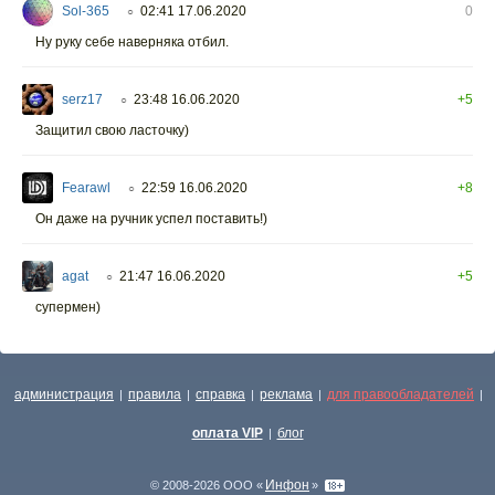
Sol-365
02:41 17.06.2020
0
○
Ну руку себе наверняка отбил.
serz17
23:48 16.06.2020
+5
○
Защитил свою ласточку)
Fearawl
22:59 16.06.2020
+8
○
Он даже на ручник успел поставить!)
agat
21:47 16.06.2020
+5
○
супермен)
администрация
правила
справка
реклама
для правообладателей
|
|
|
|
|
оплата VIP
блог
|
Инфон
© 2008-2026 ООО «
»