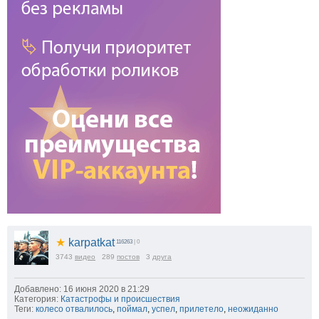
★
karpatkat
116263
| 0
3743
видео
289
постов
3
друга
Добавлено: 16 июня 2020 в 21:29
Категория:
Катастрофы и происшествия
Теги:
колесо отвалилось
,
поймал
,
успел
,
прилетело
,
неожиданно