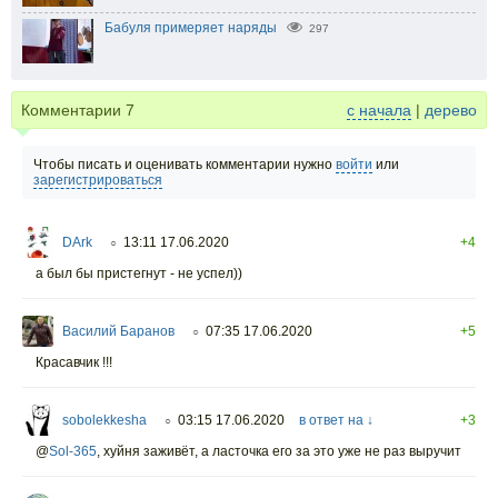
Бабуля примеряет наряды
297
Комментарии
7
с начала
|
дерево
Чтобы писать и оценивать комментарии нужно
войти
или
зарегистрироваться
DArk
13:11 17.06.2020
+4
○
а был бы пристегнут - не успел))
Василий Баранов
07:35 17.06.2020
+5
○
Красавчик !!!
sobolekkesha
03:15 17.06.2020
в ответ на ↓
+3
○
@
Sol-365
,
хуйня заживёт, а ласточка его за это уже не раз выручит