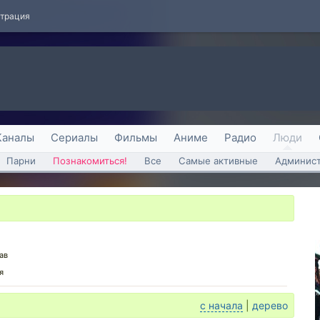
страция
Каналы
Сериалы
Фильмы
Аниме
Радио
Люди
Парни
Познакомиться!
Все
Самые активные
Админист
ав
я
с начала
|
дерево