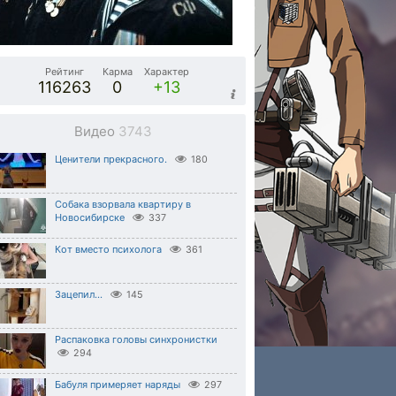
Рейтинг
Карма
Характер
116263
0
+13
Видео
3743
Ценители прекрасного.
180
Собака взорвала квартиру в
Новосибирске
337
Кот вместо психолога
361
Зацепил...
145
Распаковка головы синхронистки
294
Бабуля примеряет наряды
297