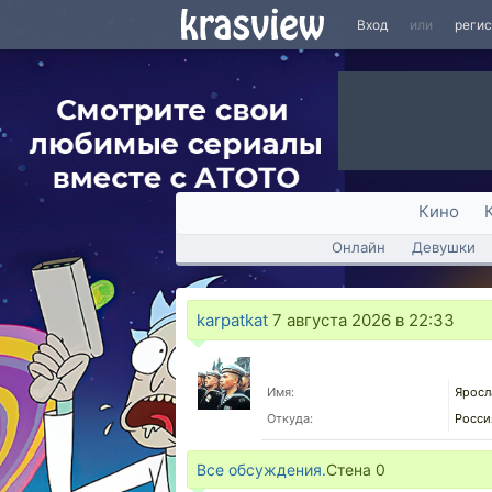
Вход
или
реги
Кино
Онлайн
Девушки
karpatkat
7 августа 2026 в 22:33
Имя:
Яросл
Откуда:
Росси
Все обсуждения.
Стена
0