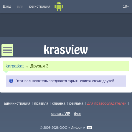
Вход
или
регистрация
18+
karpatkat
→
Друзья
3
Этот пользователь предпочел скрыть список своих друзей.
администрация
правила
справка
реклама
для правообладателей
|
|
|
|
|
оплата VIP
блог
|
Инфон
© 2008-2026 ООО «
»