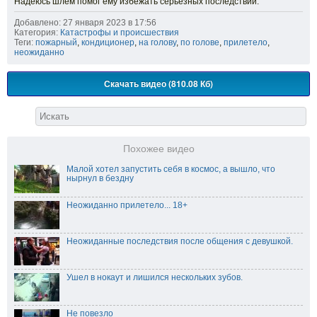
Надеюсь шлем помог ему избежать серьезных последствий.
Добавлено: 27 января 2023 в 17:56
Категория:
Катастрофы и происшествия
Теги:
пожарный
,
кондиционер
,
на голову
,
по голове
,
прилетело
,
неожиданно
Скачать видео (810.08 Кб)
Похожее видео
Малой хотел запустить себя в космос, а вышло, что
нырнул в бездну
Неожиданно прилетело... 18+
Неожиданные последствия после общения с девушкой.
Ушел в нокаут и лишился нескольких зубов.
Не повезло