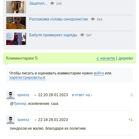
Зацепил...
145
Распаковка головы синхронистки
294
Бабуля примеряет наряды
297
Комментарии
5
с начала
|
дерево
Чтобы писать и оценивать комментарии нужно
войти
или
зарегистрироваться
speexz
22:20 28.01.2023
в ответ на ↓
0
○
@
Тренер
,
исключение: сша
speexz
22:18 28.01.2023
+1
○
пиндосов не жалко, благодаря их политике