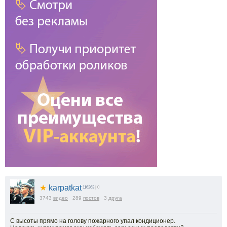
★
karpatkat
116263
| 0
3743
видео
289
постов
3
друга
С высоты прямо на голову пожарного упал кондиционер.