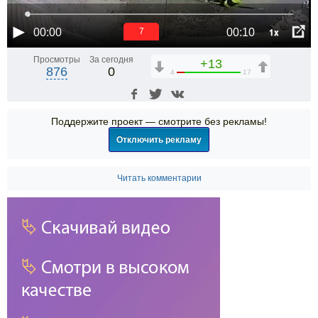
1x
00:00
00:10
6
Просмотры
За сегодня
+13
876
0
4
17
Поддержите проект — смотрите без рекламы!
Отключить рекламу
Читать комментарии