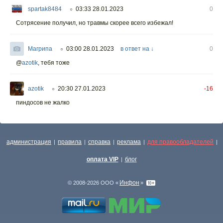
spartak8484
03:33 28.01.2023
0
○
Сотрясение получил, но травмы скорее всего избежал!
Магрипа
03:00 28.01.2023
в ответ на ↓
0
○
@
azotik
,
тебя тоже
azotik
20:30 27.01.2023
-16
○
пиндосов не жалко
администрация
правила
справка
реклама
для правообладателей
|
|
|
|
|
оплата VIP
блог
|
Инфон
© 2008-2026 ООО «
»