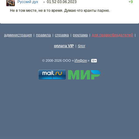
Русский дух
01:52 03.06.2023
+9
○
Не в том месте, не в то время. Думаю что кранты парню.
администрация
правила
справка
реклама
для правообладателей
|
|
|
|
|
оплата VIP
блог
|
Инфон
© 2008-2026 ООО «
»