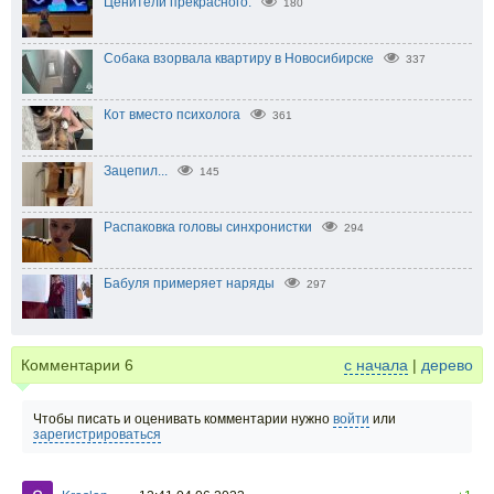
Ценители прекрасного.
180
Собака взорвала квартиру в Новосибирске
337
Кот вместо психолога
361
Зацепил...
145
Распаковка головы синхронистки
294
Бабуля примеряет наряды
297
Комментарии
6
с начала
|
дерево
Чтобы писать и оценивать комментарии нужно
войти
или
зарегистрироваться