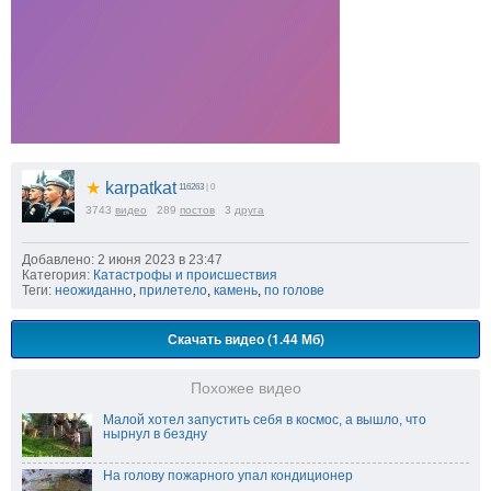
★
karpatkat
116263
| 0
3743
видео
289
постов
3
друга
Добавлено: 2 июня 2023 в 23:47
Категория:
Катастрофы и происшествия
Теги:
неожиданно
,
прилетело
,
камень
,
по голове
Скачать видео (1.44 Мб)
Похожее видео
Малой хотел запустить себя в космос, а вышло, что
нырнул в бездну
На голову пожарного упал кондиционер