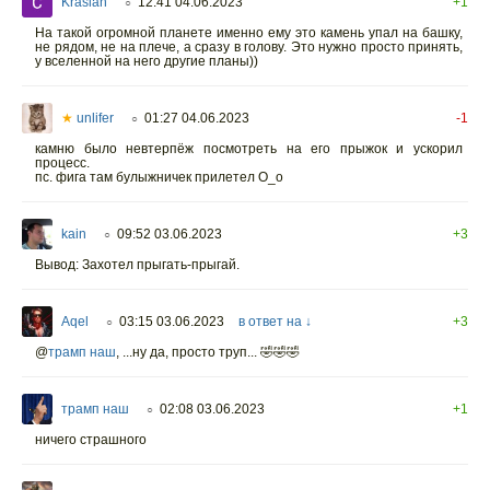
Kraslan
12:41 04.06.2023
+1
○
На такой огромной планете именно ему это камень упал на башку,
не рядом, не на плече, а сразу в голову. Это нужно просто принять,
у вселенной на него другие планы))
★
unlifer
01:27 04.06.2023
-1
○
камню было невтерпёж посмотреть на его прыжок и ускорил
процесс.
пс. фига там булыжничек прилетел О_о
kain
09:52 03.06.2023
+3
○
Вывод: Захотел прыгать-прыгай.
Aqel
03:15 03.06.2023
в ответ на ↓
+3
○
@
трамп наш
,
...ну да, просто труп... 🤣🤣🤣
трамп наш
02:08 03.06.2023
+1
○
ничего страшного