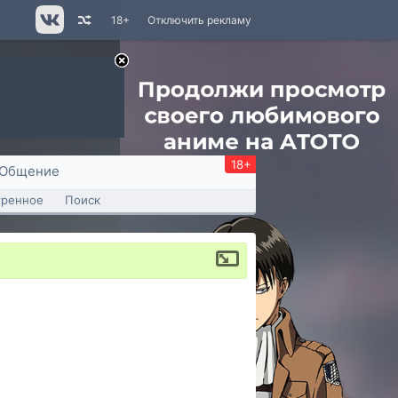
18+
Отключить рекламу
18+
Общение
тренное
Поиск