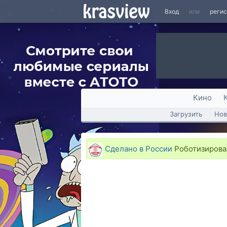
Вход
или
реги
Кино
Загрузить
Нов
Сделано в России
Роботизирова