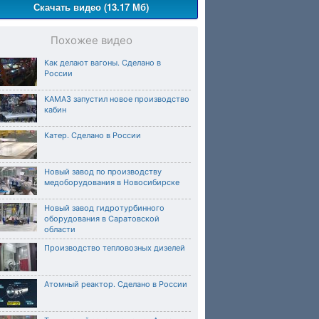
Скачать видео (13.17 Мб)
Похожее видео
Как делают вагоны. Сделано в
России
КАМАЗ запустил новое производство
кабин
Катер. Сделано в России
Новый завод по производству
медоборудования в Новосибирске
Новый завод гидротурбинного
оборудования в Саратовской
области
Производство тепловозных дизелей
Атомный реактор. Сделано в России