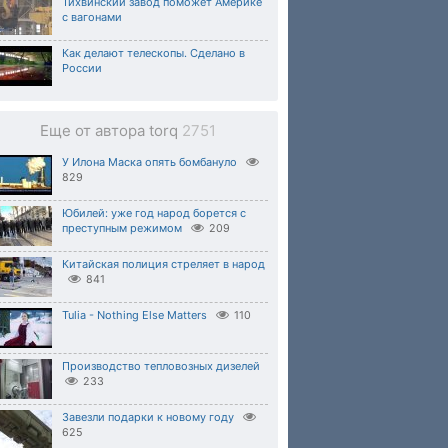
Тихвинский завод поможет Америке
с вагонами
Как делают телескопы. Сделано в
России
Еще от автора torq
2751
У Илона Маска опять бомбануло
829
Юбилей: уже год народ борется с
преступным режимом
209
Китайская полиция стреляет в народ
841
Tulia - Nothing Else Matters
110
Производство тепловозных дизелей
233
Завезли подарки к новому году
625