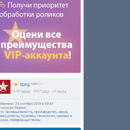
★
torq
73281
| 0
2751
видео
10871
пост
24
друга
бавлено: 24 октября 2019 в 09:47
тегория:
Разное
ги:
промышленность
,
производство
,
завод
,
амаз
,
роботы
,
грузовик
,
технология
,
сделано в
оссии
,
Набережные Челны