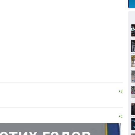
+3
+5