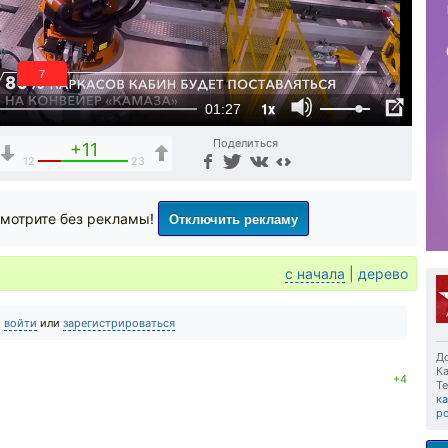
6
1x
01:27
Поделиться
+11
12
23
Отключить рекламу
мотрите без рекламы!
с начала
|
дерево
о
войти
или
зарегистрироваться
До
Ка
+4
Те
к
р