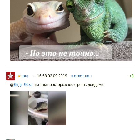
★
torq
16:58 02.09.2019
в ответ на ↓
+3
○
@
Дядя Лёха
,
ты там поосторожнее с рептилойдами: