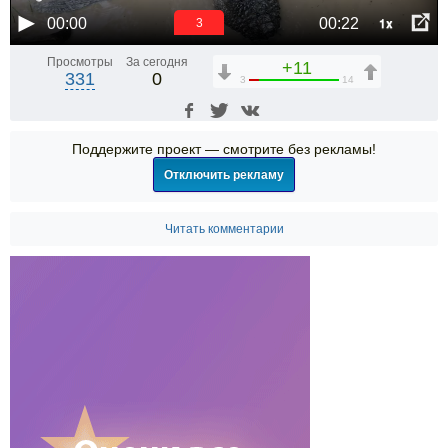
1x
00:00
00:22
3
Просмотры
За сегодня
+11
331
0
3
14
Поддержите проект — смотрите без рекламы!
Отключить рекламу
Читать комментарии