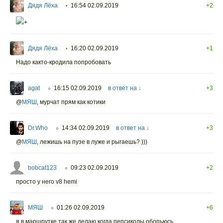
Дядя Лёха
16:54 02.09.2019
+2
•
+
Дядя Лёха
16:20 02.09.2019
+1
•
Надо както-кродила попробовать
agat
16:15 02.09.2019
в ответ на ↓
+3
○
@
МЯШ
,
мурчат прям как котики
Dr.Who
14:34 02.09.2019
в ответ на ↓
+3
○
@
МЯШ
,
лежишь на пузе в луже и рыгаешь? )))
bobcat123
09:23 02.09.2019
+2
○
просто у него v8 hemi
МЯШ
01:26 02.09.2019
+6
○
я в маршрутке так же делаю когда пепсиколы обопьюсь..