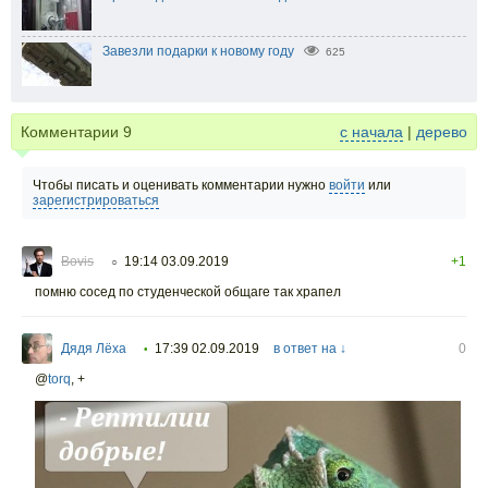
Завезли подарки к новому году
625
Комментарии
9
с начала
|
дерево
Чтобы писать и оценивать комментарии нужно
войти
или
зарегистрироваться
Bovis
19:14 03.09.2019
+1
○
помню сосед по студенческой общаге так храпел
Дядя Лёха
17:39 02.09.2019
в ответ на ↓
0
•
@
torq
,
+