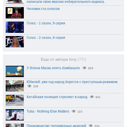
написали свою версию избирательного кодекса.
Человек ста голосов
Голос - 1 сезон, 9 серия
Голос - 2 сезон, 6 серия
Еще от автора torq
2751
У Илона Маска опять бомбануло
829
Юбилей: уже год народ борется с преступным режимом
209
Китайская полиция стреляет в народ
841
Tulia - Nothing Else Matters
110
Производство тепловозных дизелей
233