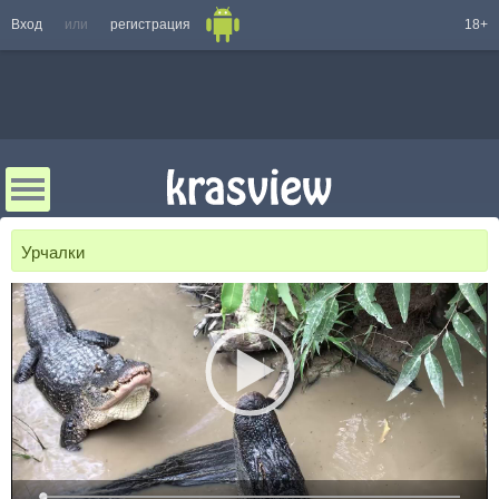
Вход
или
регистрация
18+
Урчалки