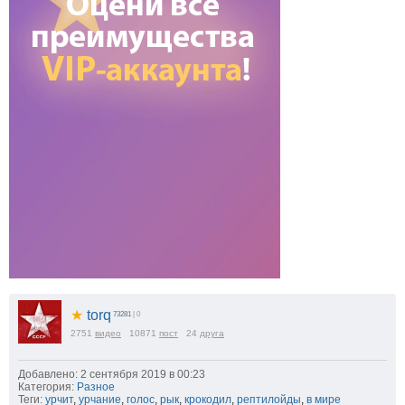
★
torq
73281
| 0
2751
видео
10871
пост
24
друга
Добавлено: 2 сентября 2019 в 00:23
Категория:
Разное
Теги:
урчит
,
урчание
,
голос
,
рык
,
крокодил
,
рептилойды
,
в мире