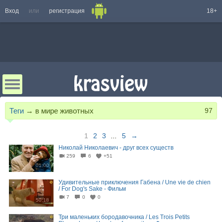
Вход
или
регистрация
18+
Теги
→
в мире животных
97
1
2
3
...
5
→
Николай Николаевич - друг всех существ
259
6
+51
01:00
Удивительные приключения Габена / Une vie de chien
/ For Dog's Sake - Фильм
7
0
0
50:18
Три маленьких бородавочника / Les Trois Petits