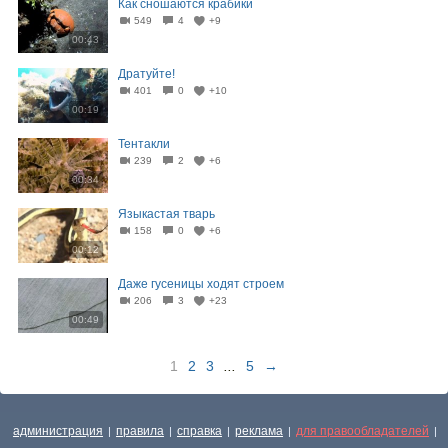
Как сношаются крабики
549
4
+9
00:43
Дратуйте!
401
0
+10
00:19
Тентакли
239
2
+6
00:34
Языкастая тварь
158
0
+6
00:12
Даже гусеницы ходят строем
206
3
+23
00:49
1
2
3
...
5
→
администрация
правила
справка
реклама
для правообладателей
|
|
|
|
|