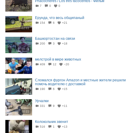
Phacocheres / Los tres facoceritos - Фильм
7
0
0
50:01
Ерунда, что весь общипаный
154
6
+21
01:44
Башкортостан на связи
200
3
+18
00:34
мелстрой в мире животных
409
12
−20
03:56
Сломался фургон Аmazon и местные жители решили
помочь водителю с доставкой
190
6
+15
01:56
Урчалки
331
9
+11
00:22
Колокольчик звенит
516
1
+13
00:15