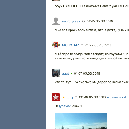
ффух НАКОНЕЦТО в америке Perestoyka (R) Gorb
necrolycs87
01:45 05.03.2019
○
Мне вот бросилось в глаза, что в дождь у них 
MOHCTbIP
01:22 05.03.2019
○
ещё пара президентов отсидят, на грузовики в
интересно, у них есть кандидат с лысой башк
agat
01:07 05.03.2019
•
кто то тут ... "А сколько км дорог по весне счас
★
torq
00:48 05.03.2019
в ответ на ↓
○
@
Дурачек
,
она? :)