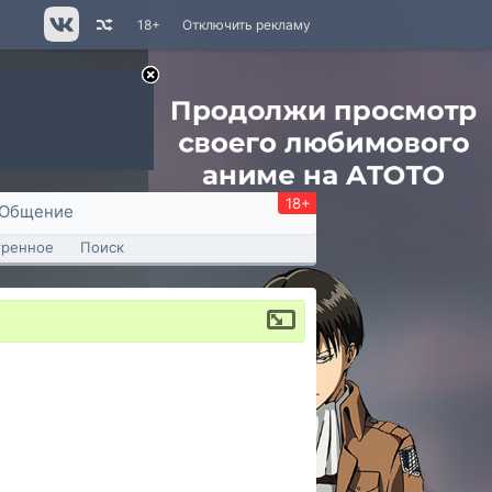
18+
Отключить рекламу
18+
Общение
тренное
Поиск