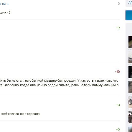
д
т на ↓
0
сания )
+7
-10
ть бы не стал, на обычной машине бы проехал. У нас есть такие ямы, что
ет. Особенно когда она ночью водой залита, раньше весь коммунальный в
+3
 чтоб колесо не оторвало
+5