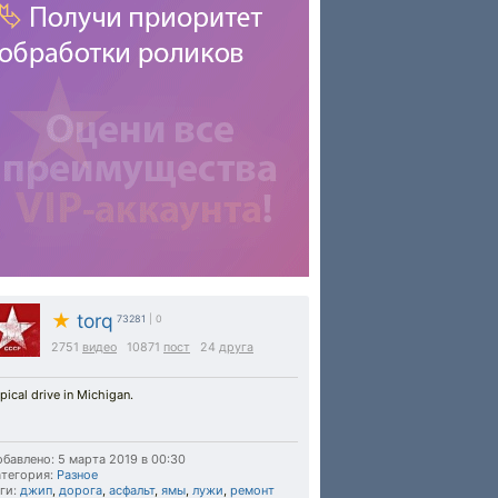
★
torq
73281
| 0
2751
видео
10871
пост
24
друга
pical drive in Michigan.
бавлено: 5 марта 2019 в 00:30
тегория:
Разное
ги:
джип
,
дорога
,
асфальт
,
ямы
,
лужи
,
ремонт