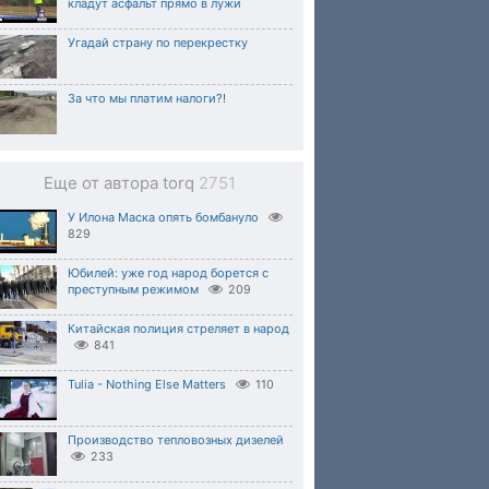
кладут асфальт прямо в лужи
Угадай страну по перекрестку
За что мы платим налоги?!
Еще от автора torq
2751
У Илона Маска опять бомбануло
829
Юбилей: уже год народ борется с
преступным режимом
209
Китайская полиция стреляет в народ
841
Tulia - Nothing Else Matters
110
Производство тепловозных дизелей
233