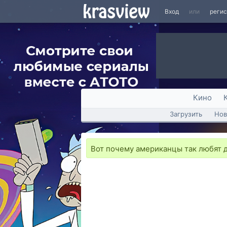
Вход
или
реги
Кино
Загрузить
Нов
Вот почему американцы так любят