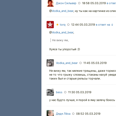
Джон Сильвер
18:58 05.03.2019
в отве
○
@
Vodka_and_bear
,
ну ты как на картинке из опи
★
torq
12:44 05.03.2019
в ответ на ↓
○
@
Vodka_and_bear
,
Не вижу ям,
Хуясе ты упоротый :D
Vodka_and_bear
11:45 05.03.2019
○
Не вижу ям, так мелкие трещины, даже тормози
не то что грыжу словишь, стаканы нахуй увед
таких был и старые рельсы торчали.
bess
11:30 05.03.2019
○
у нас будто лучше, я порой в яму залечу боюсь
Дядя Лёха
08:52 05.03.2019
○