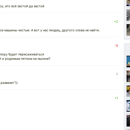
y, ато всё застой да застой
+2
все машины чистые. А вот у нас пиздец, другого слова не найти.
-5
 пору будет пересаживаться
ой и родимым пятном на лысине?
0
 развезет"))
+1