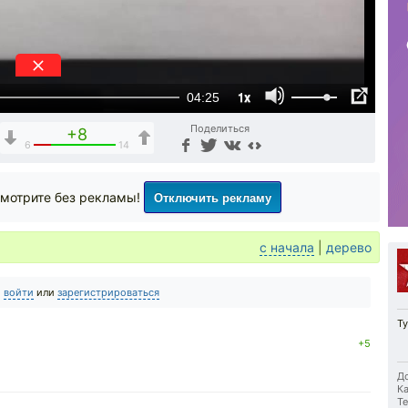
1x
04:25
Поделиться
+8
6
14
Отключить рекламу
мотрите без рекламы!
с начала
|
дерево
о
войти
или
зарегистрироваться
Ty
+5
До
Ка
Те