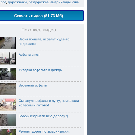
орог
,
дорожники
,
бездорожье
,
американцы
,
сша
Скачать видео (51.73 Мб)
Похожее видео
Весна пришла, асфальт куда-то
подевался...
Асфальта нет
Укладка асфальта в дождь
Весенний асфальт
Сыпанули асфальт в лужу, прикатали
колесом и готово!
Бобры изгрызли всю дорогу :)
Ремонт дорог по американски: