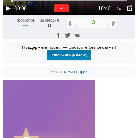
1x
00:00
10:46
4
Просмотры
За сегодня
+3
56
0
1
4
Поддержите проект — смотрите без рекламы!
Отключить рекламу
Читать комментарии