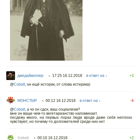
джедайкиллер
17:25 16.12.2018
в ответ на ↓
+3
○
@
Cobalt
,
он ещё историк, от слова истерика)
MOHCTbIP
00:12 16.12.2018
в ответ на ↓
-4
○
@
Cobalt
,
а чо он сдох, ваш социализм?
мне он ваще чем-то вегетарианство напоминает.
песдежу много, на первых порах люди вроде даже себя неплохо
чувствуют, но почему-то долгожителей среди них нет
Cobalt
00:10 16.12.2018
+2
○