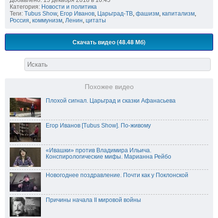
Категория:
Новости и политика
Теги:
Tubus Show
,
Егор Иванов
,
Царьград-ТВ
,
фашизм
,
капитализм
,
Россия
,
коммунизм
,
Ленин
,
цитаты
Скачать видео (48.48 Мб)
Похожее видео
Плохой сигнал. Царьград и сказки Афанасьева
Егор Иванов [Tubus Show]. По-живому
«Ивашки» против Владимира Ильича.
Конспирологические мифы. Марианна Рейбо
Новогоднее поздравление. Почти как у Поклонской
Причины начала II мировой войны