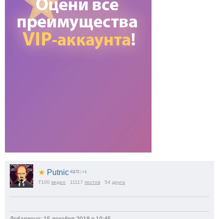
★
Putnic
41172
|
+1
7100
видео
11117
постов
54
друга
Добавлено: 15 декабря 2018 в 10:45