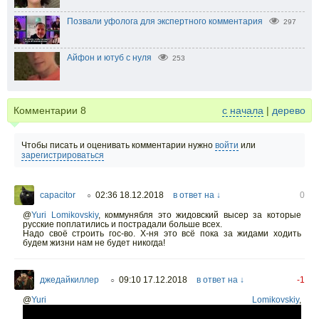
Позвали уфолога для экспертного комментария
297
Айфон и ютуб с нуля
253
Комментарии
8
с начала
|
дерево
Чтобы писать и оценивать комментарии нужно
войти
или
зарегистрироваться
capacitor
02:36 18.12.2018
в ответ на ↓
0
○
@
Yuri Lomikovskiy
,
коммунябля это жидовский высер за которые
русские поплатились и пострадали больше всех.
Надо своё строить гос-во. Х-ня это всё пока за жидами ходить
будем жизни нам не будет никогда!
джедайкиллер
09:10 17.12.2018
в ответ на ↓
-1
○
@
Yuri Lomikovskiy
,