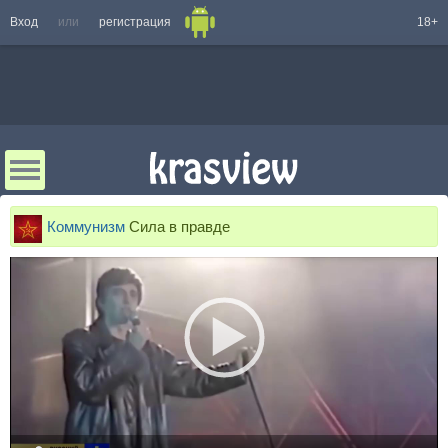
Вход
или
регистрация
18+
Коммунизм
Сила в правде