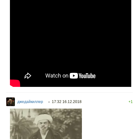
джедайкиллер
17:32 16.12.2018
+1
○