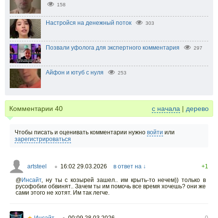
158
Настройся на денежный поток
303
Позвали уфолога для экспертного комментария
297
Айфон и ютуб с нуля
253
Комментарии
40
с начала
|
дерево
Чтобы писать и оценивать комментарии нужно
войти
или
зарегистрироваться
artsteel
16:02 29.03.2026
в ответ на ↓
+1
○
@
Инсайт
,
ну ты с козырей зашел.. им крыть-то нечем)) только в
русофобии обвинят.. Зачем ты им помочь все время хочешь? они же
сами этого не хотят. Им так легче.
★
Инсайт
00:09 28.03.2026
0