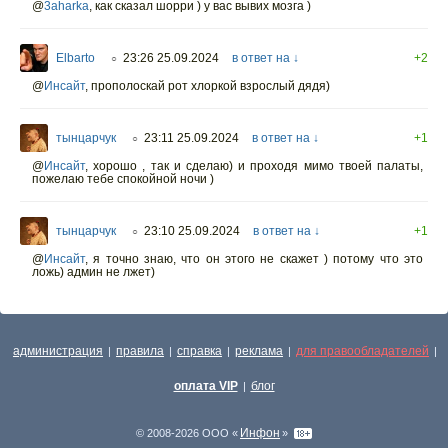
@
3aharka
,
как сказал шорри ) у вас вывих мозга )
Elbarto
23:26 25.09.2024
в ответ на ↓
+2
○
@
Инсайт
,
прополоскай рот хлоркой взрослый дядя)
тынцарчук
23:11 25.09.2024
в ответ на ↓
+1
○
@
Инсайт
,
хорошо , так и сделаю) и проходя мимо твоей палаты,
пожелаю тебе спокойной ночи )
тынцарчук
23:10 25.09.2024
в ответ на ↓
+1
○
@
Инсайт
,
я точно знаю, что он этого не скажет ) потому что это
ложь) админ не лжет)
администрация
правила
справка
реклама
для правообладателей
|
|
|
|
|
оплата VIP
блог
|
Инфон
© 2008-2026 ООО «
»