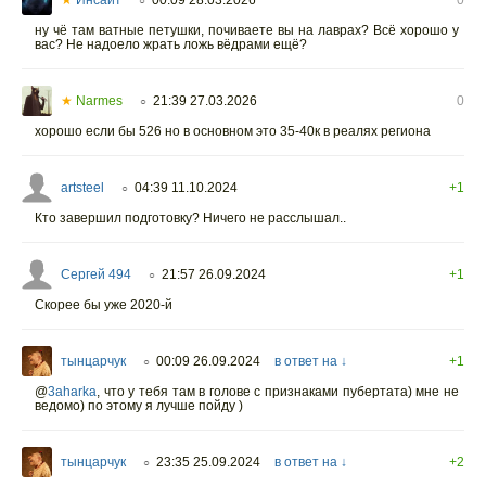
○
ну чё там ватные петушки, почиваете вы на лаврах? Всё хорошо у
вас? Не надоело жрать ложь вёдрами ещё?
★
Narmes
21:39 27.03.2026
0
○
хорошо если бы 526 но в основном это 35-40к в реалях региона
artsteel
04:39 11.10.2024
+1
○
Кто завершил подготовку? Ничего не расслышал..
Сергей 494
21:57 26.09.2024
+1
○
Скорее бы уже 2020-й
тынцарчук
00:09 26.09.2024
в ответ на ↓
+1
○
@
3aharka
,
что у тебя там в голове с признаками пубертата) мне не
ведомо) по этому я лучше пойду )
тынцарчук
23:35 25.09.2024
в ответ на ↓
+2
○