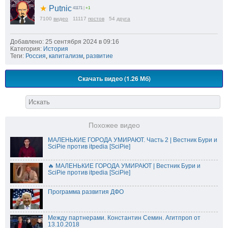
★
Putnic
41171
|
+1
7100
видео
11117
постов
54
друга
Добавлено: 25 сентября 2024 в 09:16
Категория:
История
Теги:
Россия
,
капитализм
,
развитие
Скачать видео (1.26 Мб)
Похожее видео
МАЛЕНЬКИЕ ГОРОДА УМИРАЮТ. Часть 2 | Вестник Бури и
SciPie против itpedia [SciPie]
🔥 МАЛЕНЬКИЕ ГОРОДА УМИРАЮТ | Вестник Бури и
SciPie против itpedia [SciPie]
Программа развития ДФО
Между партнерами. Константин Семин. Агитпроп от
13.10.2018