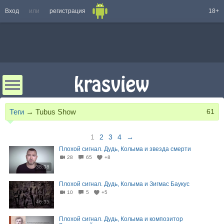
Вход
или
регистрация
18+
Теги
→
Tubus Show
61
1
2
3
4
→
Плохой сигнал. Дудь, Колыма и звезда смерти
28
65
+8
38:08
Плохой сигнал. Дудь, Колыма и Зигмас Баукус
10
5
+5
46:35
Плохой сигнал. Дудь, Колыма и композитор