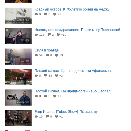
Красный остров. К 70-летию бойни на Чеджу
9
8
+1
02:16:51
Новогоднее поздравление. Почти как у Поклонской
128
2
+10
04:05
Сила в правде
56
8
+3
10:46
Плохой сигнал. Царьград и сказки Афанасьева
8
88
+3
01:23:55
Плохой сигнал. Как Фрицморген небо штопал
8
5
+1
01:06:08
Егор Иванов [Tubus Show]. По-живому
10
0
+1
01:06:21