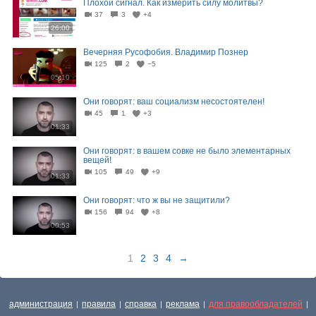
Плохой сигнал. Как измерить силу молитвы?
37
3
+4
26:00
Вечерняя Русофобия. Владимир Познер
125
2
−5
05:10
Они говорят: ваш социализм несостоятелен!
45
1
+3
01:33
Они говорят: в вашем совке не было элементарных
вещей!
105
49
+9
01:33
Они говорят: что ж вы не защитили?
156
94
+8
00:53
1
2
3
4
→
администрация
правила
справка
реклама
для правообладателей
|
|
|
|
|