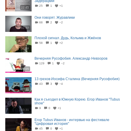
Задерацкий
25
1
+1
22:45
Они говорят. Журавлики
68
2
−2
02:07
Плохой сигнал. Дудь, Колыма и Жжёнов
58
1
+2
31:59
Вечерняя Русофобия. Александр Невзоров
129
1
−2
07:05
13 грехов Иосифа Сталина (Вечерняя Русофобия)
43
3
−4
07:11
Как я съездил в Южную Корею. Егор Иванов "Tubus
show"
9
0
+1
33:31
Егор Tubus Иванов - интервью на фестивале
"Цифровая история"
45
0
+1
38:07