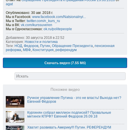
Ответ на
Обращение Президента к гражданам России 29.08.2018
от
agat
Опубликовано: 30 авг. 2018 г.
Мы в Facebook:
www.facebook.com/Natsionalnyi...
Мы в Twitter:
twitter.com/n_kurs_ru
Мы в ВК:
vk.com/kurssuveren
Мы в Одноклассниках:
ok.ru/politepeople
Добавлено: 30 августа 2018 в 22:52
Категория:
Новости и политика
Теги:
НОД
,
Федоров
,
Путин
,
Обращение Президента
,
пенсионная
реформа
,
МВФ
,
Конституция
,
референдум
Скачать видео (7.55 Мб)
Похожее видео
Ручное управление Путина - это не власть! Выхода нет?
Евгений Фёдоров
Кургинян cобрал миллион подписей? Провальные
митинги КПРФ? Евгений Федоров 26.09.18
Хватит развивать Америку!!! Путин. РЕФЕРЕНДУМ