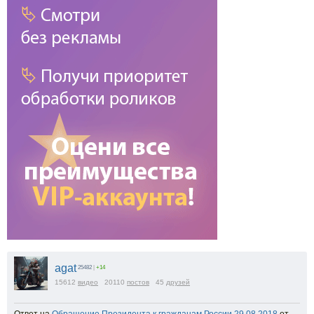
agat
25482
|
+14
15612
видео
20110
постов
45
друзей