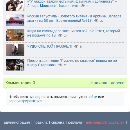
«"У каждой аварии есть имя, фамилия и должность", –
Лазарь Моисеевич Каганович»
2
Россия запустила «Золотого титана» в Арктике. Запасов
хватит на 50 лет, Время-вперёд! №718
37
Когда на самом деле закончится война? Ответ, который
не покажут по ТВ
14
ЧУДО! СЛЕПОЙ ПРОЗРЕЛ!
8
Презентация книги "Русские не сдаются" пошла не по
плану Старикова
2
Комментарии
0
с начала
|
дерево
Чтобы писать и оценивать комментарии нужно
войти
или
зарегистрироваться
администрация
правила
справка
реклама
для правообладателей
|
|
|
|
|