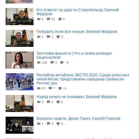
Кто ответит за удар по Старобельску. Евгений
Фёдоров
3
31
0
01:12:09
Победить поле боя нельзя. Евгений Фёдоров
1
1
0
40:02
Заготовка фашиста | Кто и зачем разводит
национализм
138
0
−5
00:59
Российско-китайское ЭКСПО 2026. Среди роботов и
чипов Китая, представлены народные промыслы
России, ура.
03:15
23
7
+1
Народ ничего не понимает. Евгений Фёдоров
5
4
0
54:52
Вопросы недели. Денис Ганич, Сергей Горохов
1
2
0
01:04:20