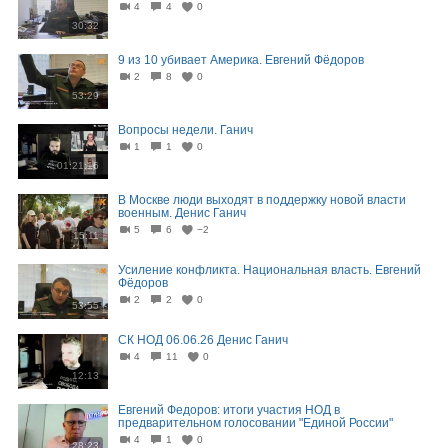
4
4
0
30:32
9 из 10 убивает Америка. Евгений Фёдоров
2
8
0
53:29
Вопросы недели. Ганич
1
1
0
01:21:16
В Москве люди выходят в поддержку новой власти
военным. Денис Ганич
5
6
−2
15:11
Усиление конфликта. Национальная власть. Евгений
Фёдоров
2
2
0
53:55
СК НОД 06.06.26 Денис Ганич
4
11
0
12:13
Евгений Федоров: итоги участия НОД в
предварительном голосовании "Единой России"
4
1
0
28:23