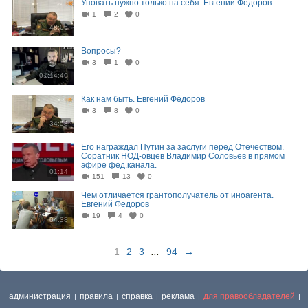
Уповать нужно только на себя. Евгений Фёдоров
1
2
0
48:06
Вопросы?
3
1
0
01:14:40
Как нам быть. Евгений Фёдоров
3
8
0
34:58
Его награждал Путин за заслуги перед Отечеством.
Соратник НОД-овцев Владимир Соловьев в прямом
эфире фед.канала.
01:14
151
13
0
Чем отличается грантополучатель от иноагента.
Евгений Федоров
19
4
0
04:38
1
2
3
...
94
→
администрация
правила
справка
реклама
для правообладателей
|
|
|
|
|