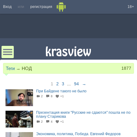
Вход
или
регистрация
18+
Теги
→
НОД
1877
1
2
3
...
94
→
При Байдене такого не было
2
8
+1
01:24:48
Презентация книги "Русские не сдаются" пошла не по
плану Старикова
2
4
+1
24:52
Экономика, политика, Победа. Евгений Федоров