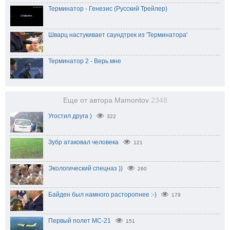
Терминатор - Генезис (Русский Трейлер)
Шварц настукивает саундтрек из 'Терминатора'
Терминатор 2 - Верь мне
Еще от автора Mamontov
2348
Угостил друга )
322
Зубр атаковал человека
121
Экологический спецназ ))
260
Байден был намного расторопнее :-)
179
Первый полет МС-21
151