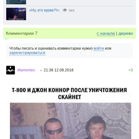
«Ну, кто курва?!»:
343
Комментарии
7
с начала
|
дерево
Чтобы писать и оценивать комментарии нужно
войти
или
зарегистрироваться
Mamontov
21:38 12.08.2018
+3
○