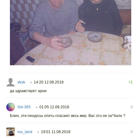
stryk
14:20 12.08.2018
+1
○
да здравствует арни
Sol-365
01:05 12.08.2018
0
○
Блин, эти пендосы опять спасают весь мир. Вас это не за*бало ?
rus_land
19:01 11.08.2018
0
○