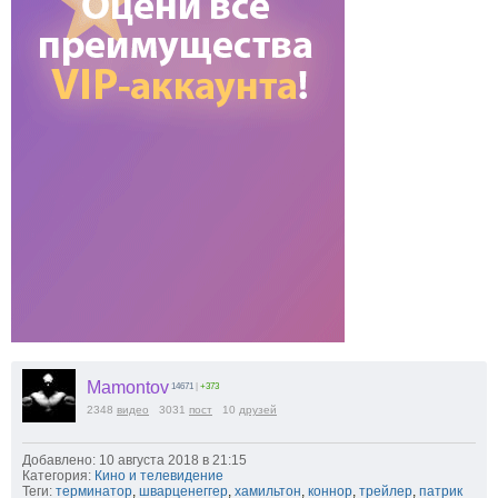
Mamontov
14671
|
+373
2348
видео
3031
пост
10
друзей
Добавлено: 10 августа 2018 в 21:15
Категория:
Кино и телевидение
Теги:
терминатор
,
шварценеггер
,
хамильтон
,
коннор
,
трейлер
,
патрик