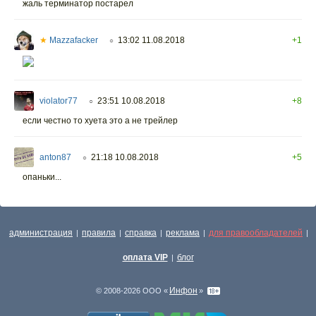
жаль терминатор постарел
★
Mazzafacker
13:02 11.08.2018
+1
○
violator77
23:51 10.08.2018
+8
○
если честно то хуета это а не трейлер
anton87
21:18 10.08.2018
+5
○
опаньки...
администрация
правила
справка
реклама
для правообладателей
|
|
|
|
|
оплата VIP
блог
|
Инфон
© 2008-2026 ООО «
»