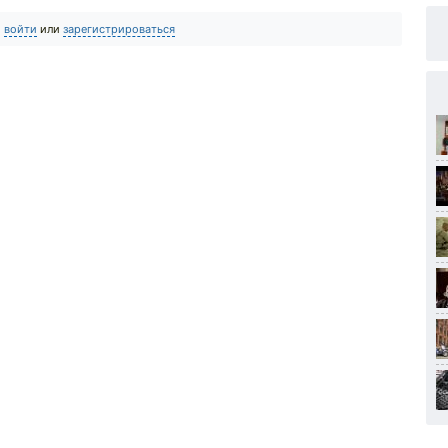
о
войти
или
зарегистрироваться