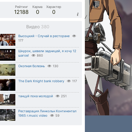
Рейтинг
Карма
Характер
12188
0
0
Видео
380
Высоцкий - Случай в ресторане
177
Шнурок, шевели задницей, я хочу 12
шагов!
860
Окопная болезнь
130
The Dark Knight bank robbery
117
танцуй пока молодой
251
Pеставрация Линкольн Континентал
1965 г.music video
59