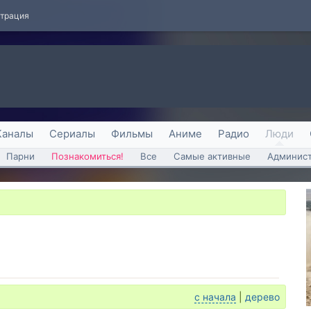
страция
Каналы
Сериалы
Фильмы
Аниме
Радио
Люди
Парни
Познакомиться!
Все
Самые активные
Админист
с начала
|
дерево