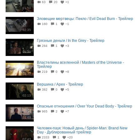
63
20
+1
01:50
Зловещие мертвецы: Пекло / Evil Dead Burn - Трейлер
160
1
−1
02:35
Грязные деньги / In the Grey - Трейлер
284
1
+3
01:30
Властелины вселенной / Masters of the Universe -
Трейлер
219
0
+8
02:30
Вершина / Apex - Трейлер
382
0
+5
02:13
Опасные отношения / Over Your Dead Body - Трейлер
965
2
+7
01:49
Человек-паук: Новый день / Spider-Man: Brand New
Day - Дублированный трейлер
2333
1
+20
02:43