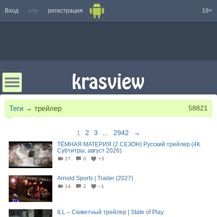
Вход
или
регистрация
18+
Теги
→
трейлер
58821
1
2
3
...
2942
→
ТЁМНАЯ МАТЕРИЯ (2 СЕЗОН) Русский трейлер (4K
Субтитры, август 2026)
27
0
+3
02:27
Arnold Sports | Trailer (2027)
14
2
−1
01:57
ILL – Сюжетный трейлер | State of Play