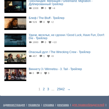
Гренландия: Миграция / Greenland: Migration -
Дублированный трейлер
1008
0
+4
02:32
Блеф / The Bluff - Трейлер
529
0
+2
02:43
Удачи, веселья, не сдохни / Good Luck, Have Fun, Don't
Die - Трейлер
1860
0
+10
02:21
Опасный дуэт / The Wrecking Crew - Трейлер
467
1
+6
02:43
Виннету 3 / Winnetou - 3. Tail - Трейлер
0
0
0
04:54
1
2
3
...
2942
→
администрация
правила
справка
реклама
для правообладателей
|
|
|
|
|