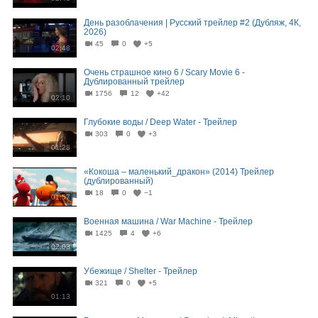
День разоблачения | Русский трейлер #2 (Дубляж, 4К,
2026)
45
0
+5
02:48
Очень страшное кино 6 / Scary Movie 6 -
Дублированный трейлер
1756
12
+42
02:10
Глубокие воды / Deep Water - Трейлер
303
0
+3
01:28
«Кокоша – маленький_дракон» (2014) Трейлер
(дублированный)
18
0
−1
01:57
Военная машина / War Machine - Трейлер
1425
4
+6
02:03
Убежище / Shelter - Трейлер
321
0
+5
01:13