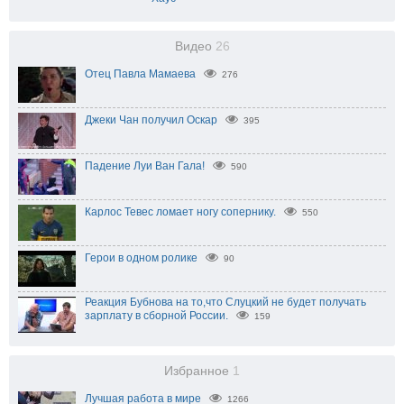
Видео
26
Отец Павла Мамаева
276
Джеки Чан получил Оскар
395
Падение Луи Ван Гала!
590
Карлос Тевес ломает ногу сопернику.
550
Герои в одном ролике
90
Реакция Бубнова на то,что Слуцкий не будет получать
зарплату в сборной России.
159
Избранное
1
Лучшая работа в мире
1266