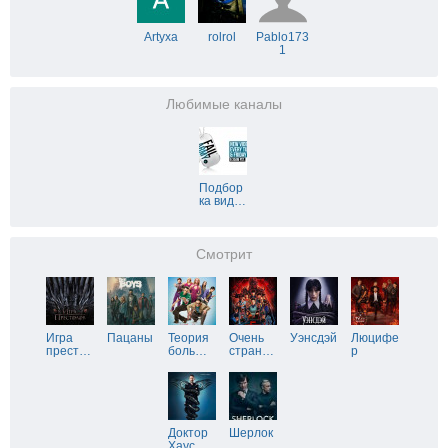
Artyxa
rolrol
Pablo173
1
Любимые каналы
Подбор
ка вид
…
Смотрит
Игра
Пацаны
Теория
Очень
Уэнсдэй
Люцифе
прест
…
боль
…
стран
…
р
Доктор
Шерлок
Хаус