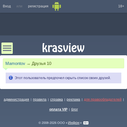
Вход
или
регистрация
18+
Mamontov
→
Друзья
10
Этот пользователь предпочел скрыть список своих друзей.
администрация
правила
справка
реклама
для правообладателей
|
|
|
|
|
оплата VIP
блог
|
Инфон
© 2008-2026 ООО «
»