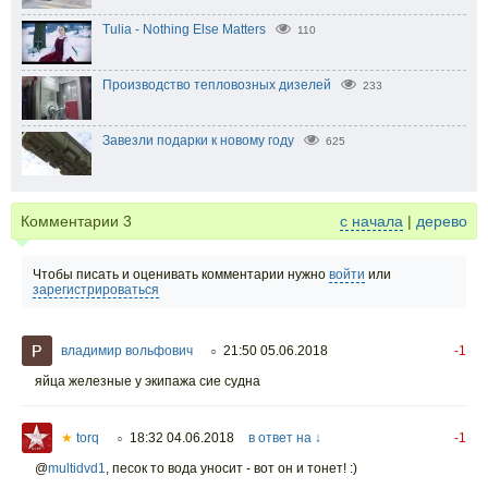
Tulia - Nothing Else Matters
110
Производство тепловозных дизелей
233
Завезли подарки к новому году
625
Комментарии
3
с начала
|
дерево
Чтобы писать и оценивать комментарии нужно
войти
или
зарегистрироваться
владимир вольфович
21:50 05.06.2018
-1
○
яйца железные у экипажа сие судна
★
torq
18:32 04.06.2018
в ответ на ↓
-1
○
@
multidvd1
,
песок то вода уносит - вот он и тонет! :)