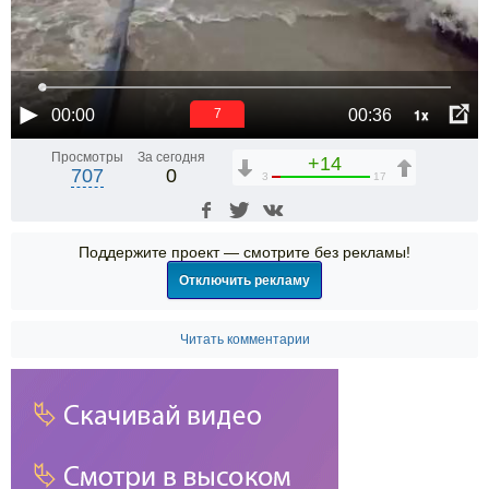
1x
00:00
00:36
6
Просмотры
За сегодня
+14
707
0
3
17
Поддержите проект — смотрите без рекламы!
Отключить рекламу
Читать комментарии