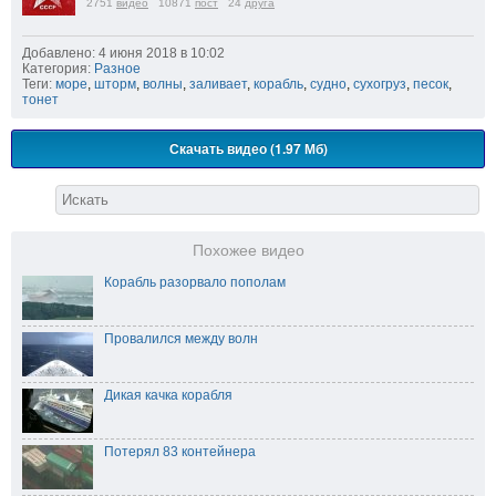
2751
видео
10871
пост
24
друга
Добавлено: 4 июня 2018 в 10:02
Категория:
Разное
Теги:
море
,
шторм
,
волны
,
заливает
,
корабль
,
судно
,
сухогруз
,
песок
,
тонет
Скачать видео (1.97 Мб)
Похожее видео
Корабль разорвало пополам
Провалился между волн
Дикая качка корабля
Потерял 83 контейнера