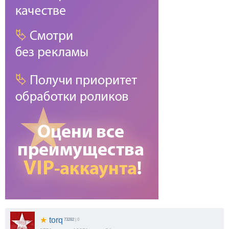
★
torq
73282
| 0