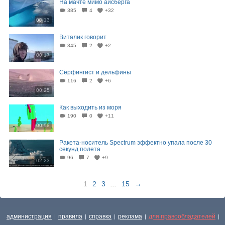
На мачте мимо айсберга
385
4
+32
00:13
Виталик говорит
345
2
+2
00:17
Сёрфингист и дельфины
116
2
+6
00:25
Как выходить из моря
190
0
+11
00:08
Ракета-носитель Spectrum эффектно упала после 30
секунд полета
96
7
+9
02:23
1
2
3
...
15
→
администрация
правила
справка
реклама
для правообладателей
|
|
|
|
|