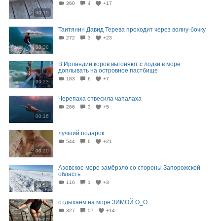
360
4
+17
00:15
Таитянин Давид Терева проходит через волну-бочку
272
3
+23
00:38
В Ирландии коров выгоняют с лодки в море
доплывать на островное пастбище
183
6
+7
00:23
Черепаха отвесила чапалаха
266
3
+5
00:16
лучший подарок
544
6
+21
00:20
Азовское море замёрзло со стороны Запорожской
область
116
1
+3
00:53
отдыхаем на море ЗИМОЙ О_О
327
57
+14
01:00