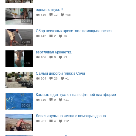
едем в отпуск !!!
519
12
+48
00:18
Сбор песчаных креветок с помощью насоса
142
2
+6
00:55
вертлявая брюнетка
106
0
+3
02:06
Самый дорогой пляж в Сочи
204
26
+1
01:38
Как выглядит туалет на нефтяной платформе
310
9
+11
00:08
Ловля акулы на живца с помощью дрона
281
4
+12
01:00