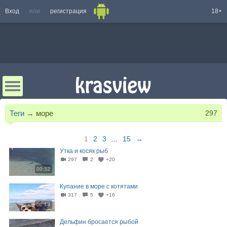
Вход
или
регистрация
18+
Теги
→
море
297
1
2
3
...
15
→
Утка и косяк рыб
297
2
+20
00:32
Купание в море с котятами
317
5
+16
00:13
Дельфин бросается рыбой