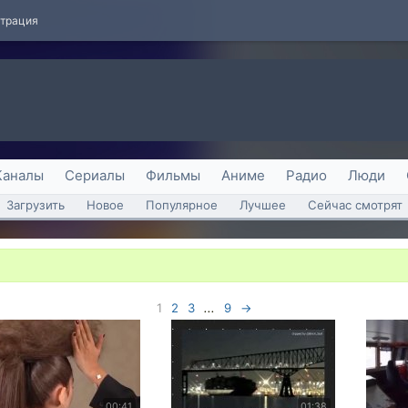
страция
Каналы
Сериалы
Фильмы
Аниме
Радио
Люди
Загрузить
Новое
Популярное
Лучшее
Сейчас смотрят
1
2
3
...
9
→
00:41
01:38