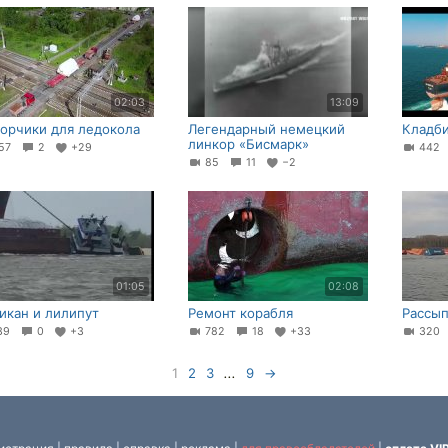
02:03
13:09
орчики для ледокола
Легендарный немецкий
Кладб
линкор «Бисмарк»
57
2
+29
44
85
11
−2
01:05
02:08
икан и лилипут
Ремонт корабля
Рассып
39
0
+3
782
18
+33
32
1
2
3
...
9
→