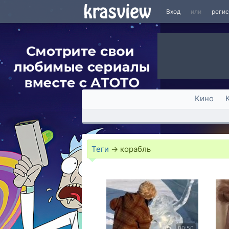
Вход
или
реги
Кино
Теги
→
корабль
00:50