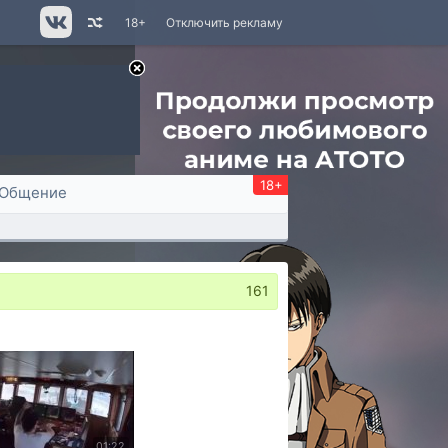
18+
Отключить рекламу
18+
Общение
161
01:22