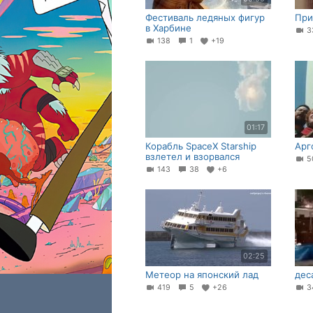
Фестиваль ледяных фигур
При
в Харбине
3
138
1
+19
01:17
Корабль SpaceX Starship
Арг
взлетел и взорвался
143
38
+6
02:25
Метеор на японский лад
дес
419
5
+26
3