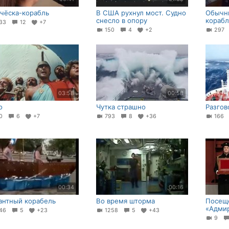
чёска-корабль
В США рухнул мост. Судно
Обычны
снесло в опору
корабл
33
12
+7
150
4
+2
29
03:58
00:58
о
Чутка страшно
Разгов
50
6
+7
793
8
+36
166
00:34
00:16
антный корабель
Во время шторма
Посещ
«Адмир
46
5
+23
1258
5
+43
9