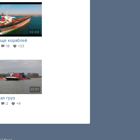
02:43
ище кораблей
2
16
+22
01:01
ал груз
0
2
+9