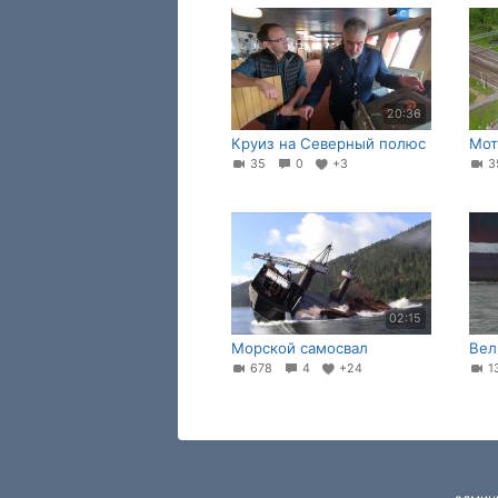
20:36
Круиз на Северный полюс
Мот
35
0
+3
3
02:15
Морской самосвал
Вел
678
4
+24
1