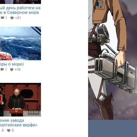
й день работяги на
е в Северном море
7
1
+21
01:00
оры о море)
1
+15
03:59
ение завода
алтейские верфи»
0
0