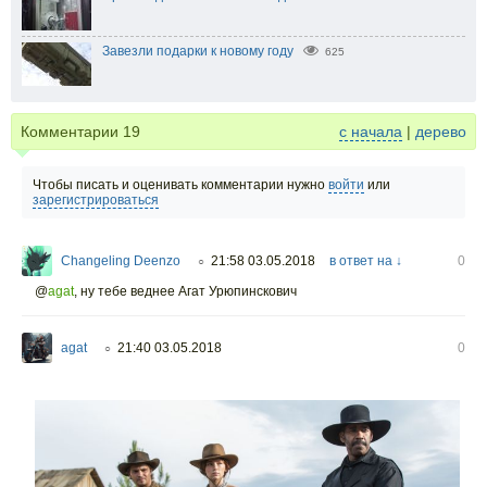
Завезли подарки к новому году
625
Комментарии
19
с начала
|
дерево
Чтобы писать и оценивать комментарии нужно
войти
или
зарегистрироваться
Changeling Deenzo
21:58 03.05.2018
в ответ на ↓
0
○
@
agat
,
ну тебе веднее Агат Урюпинскович
agat
21:40 03.05.2018
0
○