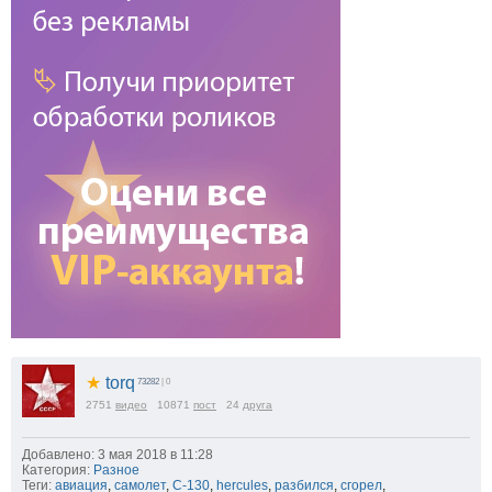
★
torq
73282
| 0
2751
видео
10871
пост
24
друга
Добавлено: 3 мая 2018 в 11:28
Категория:
Разное
Теги:
авиация
,
самолет
,
C-130
,
hercules
,
разбился
,
сгорел
,