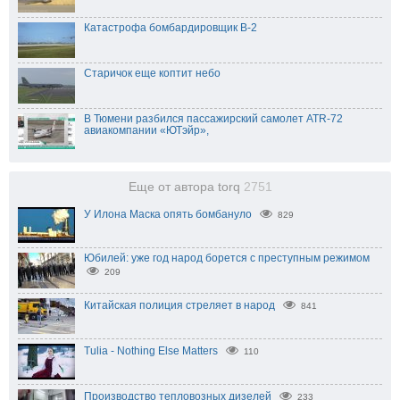
Катастрофа бомбардировщик B-2
Старичок еще коптит небо
В Тюмени разбился пассажирский самолет ATR-72
авиакомпании «ЮТэйр»,
Еще от автора torq
2751
У Илона Маска опять бомбануло
829
Юбилей: уже год народ борется с преступным режимом
209
Китайская полиция стреляет в народ
841
Tulia - Nothing Else Matters
110
Производство тепловозных дизелей
233