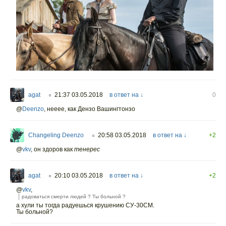
agat
21:37 03.05.2018
в ответ на ↓
0
○
@
Deenzo
,
нееее, как Дензо Вашингтонзо
Changeling Deenzo
20:58 03.05.2018
в ответ на ↓
+2
○
@
vkv
,
он здоров как
тенерес
agat
20:10 03.05.2018
в ответ на ↓
+2
○
@
vkv
,
радоваться смерти людей ? Ты больной ?
а хули ты тогда радуешься крушению СУ-30СМ.
Ты больной?