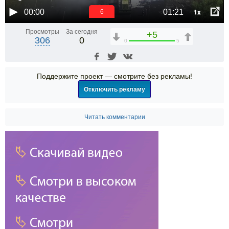
1x
00:00
01:21
6
Просмотры
За сегодня
+5
306
0
0
5
Поддержите проект — смотрите без рекламы!
Отключить рекламу
Читать комментарии