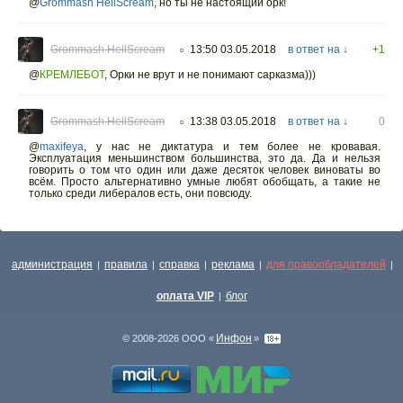
@
Grommash HellScream
,
но ты не настоящий орк!
Grommash HellScream
13:50 03.05.2018
в ответ на ↓
+1
○
@
КРЕМЛЕБОТ
,
Орки не врут и не понимают сарказма)))
Grommash HellScream
13:38 03.05.2018
в ответ на ↓
0
○
@
maxifeya
,
у нас не диктатура и тем более не кровавая.
Эксплуатация меньшинством большинства, это да. Да и нельзя
говорить о том что один или даже десяток человек виноваты во
всём. Просто альтернативно умные любят обобщать, а такие не
только среди либералов есть, они повсюду.
администрация
правила
справка
реклама
для правообладателей
|
|
|
|
|
оплата VIP
блог
|
Инфон
© 2008-2026 ООО «
»