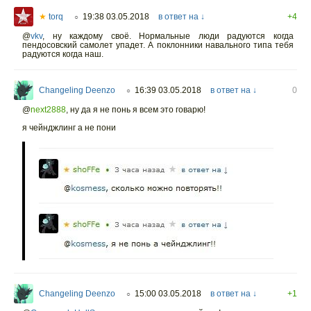
★
torq
19:38 03.05.2018
в ответ на ↓
+4
○
@
vkv
,
ну каждому своё. Нормальные люди радуются когда
пендосовский самолет упадет. А поклонники навального типа тебя
радуются когда наш.
Changeling Deenzo
16:39 03.05.2018
в ответ на ↓
0
○
@
next2888
,
ну да я не понь я всем это говарю!
я чейнджлинг а не пони
Changeling Deenzo
15:00 03.05.2018
в ответ на ↓
+1
○