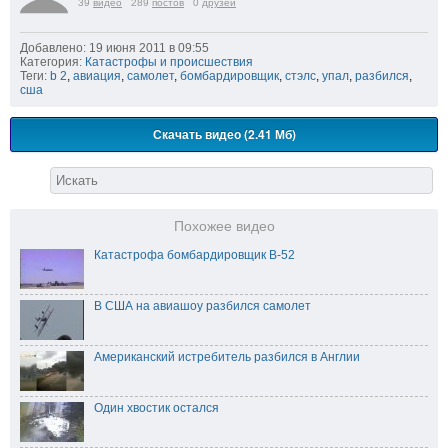
39
видео
289
постов
0
друзей
Добавлено: 19 июня 2011 в 09:55
Категория:
Катастрофы и происшествия
Теги:
b 2
,
авиация
,
самолет
,
бомбардировщик
,
стэлс
,
упал
,
разбился
,
сша
Скачать видео (2.41 Мб)
Похожее видео
Катастрофа бомбардировщик B-52
В США на авиашоу разбился самолет
Американский истребитель разбился в Англии
Один хвостик остался