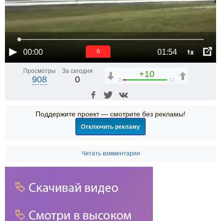
1x
00:00
01:54
6
Просмотры
За сегодня
+10
908
0
2
12
Поддержите проект — смотрите без рекламы!
Отключить рекламу
Читать комментарии