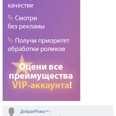
ДобраяРожа
458
| 0