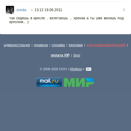
zonda
13:12 19.06.2011
0
○
так сидишь в кресле .. взлетаешь ... хренак а ты уже висишь под
куполом... :)
администрация
правила
справка
реклама
для правообладателей
|
|
|
|
|
оплата VIP
блог
|
Инфон
© 2008-2026 ООО «
»