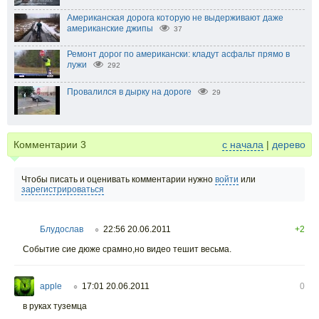
Американская дорога которую не выдерживают даже
американские джипы
37
Ремонт дорог по американски: кладут асфальт прямо в
лужи
292
Провалился в дырку на дороге
29
Комментарии
3
с начала
|
дерево
Чтобы писать и оценивать комментарии нужно
войти
или
зарегистрироваться
Блудослав
22:56 20.06.2011
+2
○
Событие сие дюже срамно,но видео тешит весьма.
apple
17:01 20.06.2011
0
○
в руках туземца