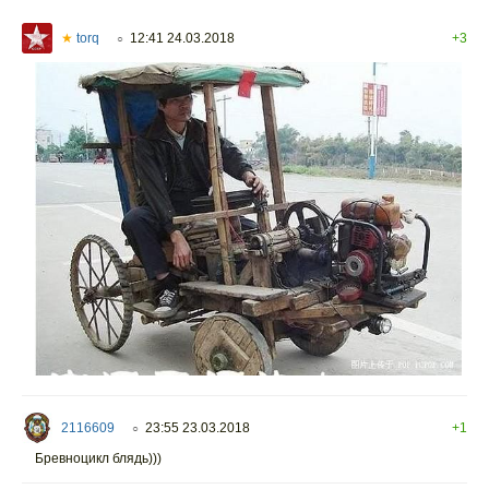
★
torq
12:41 24.03.2018
+3
○
2116609
23:55 23.03.2018
+1
○
Бревноцикл блядь)))