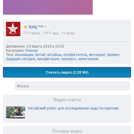
★
torq
73281
| 0
2751
видео
10871
пост
24
друга
Добавлено: 23 марта 2018 в 10:02
Категория:
Разное
Теги:
инновации
,
Китай
,
китайцы
,
изобретатель
,
мотоцикл
,
бревно
,
будущее сегодня
,
процветание
,
прогресс
,
капитализм
Скачать видео (2.28 Мб)
Видео-ответы
Китайский робот для исследования льда Антарктики
Похожее видео