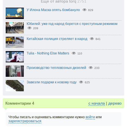
Еще от автора torq
2751
У Илона Маска опять бомбануло
829
Юбилей: уже год народ борется с преступным режимом
209
Китайская полиция стреляет в народ
841
Tulia - Nothing Else Matters
110
Производство тепловозных дизелей
233
Завезли подарки к новому году
625
Комментарии
4
с начала
|
дерево
Чтобы писать и оценивать комментарии нужно
войти
или
зарегистрироваться