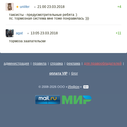
★
unlifer
21:00 23.03.2018
+4
○
таксисты - предусмотрительные ре6ята :)
пс. тормозная система мне тоже понравилась :)))
agat
13:05 23.03.2018
+11
○
тормоза заапательски
администрация
правила
справка
реклама
для правообладателей
|
|
|
|
|
оплата VIP
блог
|
Инфон
© 2008-2026 ООО «
»