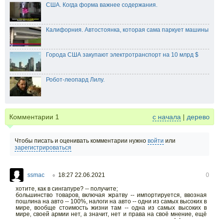
США. Когда форма важнее содержания.
Калифорния. Автостоянка, которая сама паркует машины
Города США закупают электротранспорт на 10 млрд $
Робот-леопард Лилу.
Комментарии
1
с начала
|
дерево
Чтобы писать и оценивать комментарии нужно
войти
или
зарегистрироваться
ssmac
18:27 22.06.2021
0
○
хотите, как в сингапуре? -- получите;
большинство товаров, включая жратву -- импортируется, ввозная
пошлина на авто -- 100%, налоги на авто -- одни из самых высоких в
мире, вообще стоимость жизни там -- одна из самых высоких в
мире, своей армии нет, а значит, нет и права на своё мнение, ещё