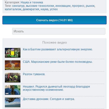
Категория:
Наука и техника
Теги:
сингапур
,
высокие технологии
,
инновации
,
прогресс
,
рынок
,
капитализм
,
демократия
,
наука
,
успех
Скачать видео (14.01 Мб)
Похожее видео
Как в Балтии развивают альтернативную энергию.
США. Марсианские реки были более полноводны.
Разгон туманов.
Нешвил. Родился дымчатый леопард благодаря
искусственному осеменению.
Доставка дронами. Сегодня и завтра.