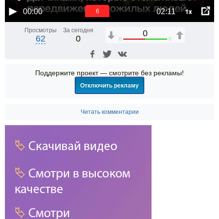
1x
00:00
02:11
6
Просмотры
За сегодня
0
62
0
0
0
Поддержите проект — смотрите без рекламы!
Отключить рекламу
Читать комментарии