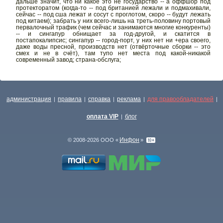
дальше значит, что ни какое это не государство -- а оффшор под
протекторатом (когда-то -- под британией лежали и подмахивали,
сейчас -- под сша лежат и сосут с проглотом, скоро -- будут лежать
под китаем); забрать у них всего-лишь на треть-половину портовый
первалочный трафик (чем сейчас и занимаются многие конкуренты)
-- и сингапур обнищает за год-другой, и скатится в
постапокалипсис; сингапур -- город-порт, у них нет ни +ера своего,
даже воды пресной, производств нет (отвёрточные сборки -- это
смех и не в счёт), там тупо нет места под какой-никакой
современный завод; страна-обслуга;
администрация
правила
справка
реклама
для правообладателей
|
|
|
|
|
оплата VIP
блог
|
Инфон
© 2008-2026 ООО «
»