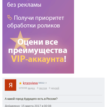
★
krasview
500312
| 0
105098
видео
0
постов
0
друзей
А какой город будущего есть в России?
Добавлено: 15 марта 2017 в 00:08