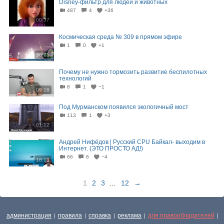
Disney-фильтр для людей и животных
487
4
+36
00:37
Космическая среда № 309 в прямом эфире
1
0
+1
38:25
Почему не нужно тормозить развитие беспилотных
технологий
8
1
−1
09:16
Под Мурманском появился экологичный мост
113
1
+3
01:12
Андрей Нифёдов | Русский CPU Байкал- выходим в
Интернет. (ЭТО ПРОСТО АД!)
66
6
−4
18:13
1
2
3
...
12
→
администрация
правила
справка
реклама
для правообладателей
|
|
|
|
|