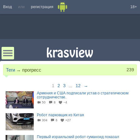
Вход
или
регистрация
18+
Теги
→
прогресс
239
1
2
3
...
12
→
Армения и США подписали устав о стратегическом
сотрудничестве.
50
8
−4
00:33
Робот парковщик из Китая
304
6
+27
00:30
Первый израильский робот-гуманоид показал