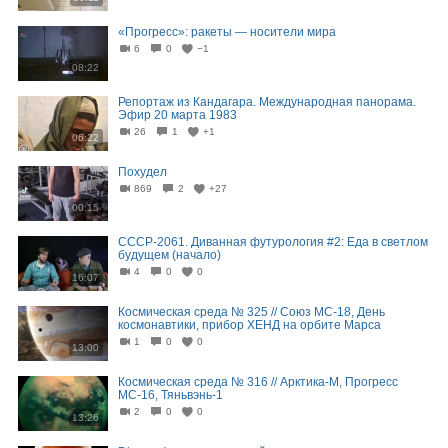
«Прогресс»: ракеты — носители мира
6
0
−1
08:22
Репортаж из Кандагара. Международная панорама.
Эфир 20 марта 1983
26
1
+1
06:22
Похудел
869
2
+27
00:15
СССР-2061. Диванная футурология #2: Еда в светлом
будущем (начало)
4
0
0
16:07
Космическая среда № 325 // Союз МС-18, День
космонавтики, прибор ХЕНД на орбите Марса
1
0
0
13:00
Космическая среда № 316 // Арктика-М, Прогресс
МС-16, Тяньвэнь-1
2
0
0
13:26