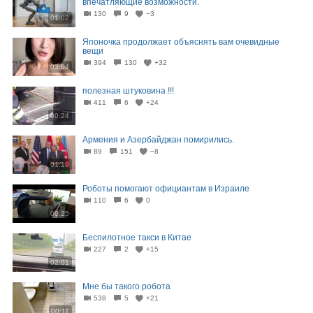
впечатляющие возможности.
130
9
−3
01:02
Японочка продолжает объяснять вам очевидные
вещи
394
130
+32
03:04
полезная штуковина !!!
411
6
+24
00:24
Армения и Азербайджан помирились.
89
151
−8
01:19
Роботы помогают официантам в Израиле
110
6
0
00:25
Беспилотное такси в Китае
227
2
+15
02:01
Мне бы такого робота
538
5
+21
00:11