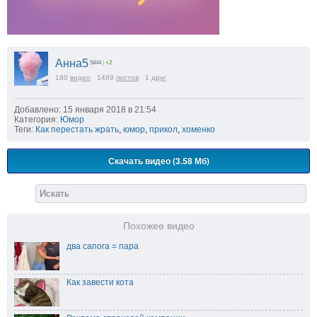
Анна5
5844
|
+2
180
видео
1489
постов
1
друг
Добавлено: 15 января 2018 в 21:54
Категория:
Юмор
Теги:
Как перестать жрать
,
юмор
,
прикол
,
хоменко
Скачать видео (3.58 Мб)
Похожее видео
два сапога = пара
Как завести кота