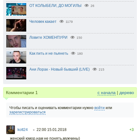
ОТ КОЛЫБЕЛИ, ДО МОГИЛЫ
26
Человек какает
1179
Ловите ХОМЕНПУРИ
150
Как пить и не пьянеть
180
Ани Лорак - Новый бывший (LIVE)
215
Комментарии
1
с начала
|
дерево
Чтобы писать и оценивать комментарии нужно
войти
или
зарегистрироваться
kott24
22:00 15.01.2018
+3
○
женский юмор,нам не понять,мужчины)