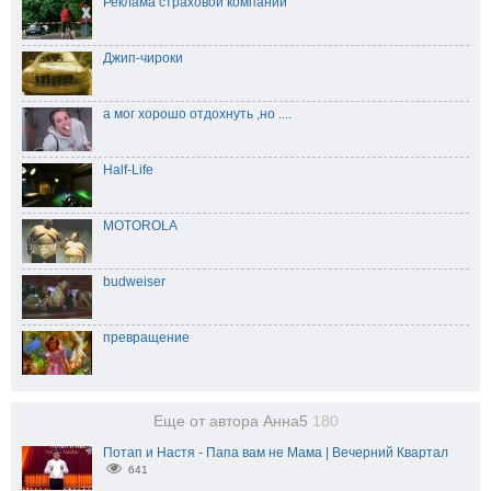
Реклама страховой компании
Джип-чироки
а мог хорошо отдохнуть ,но ....
Half-Life
MOTOROLA
budweiser
превращение
Еще от автора Анна5
180
Потап и Настя - Папа вам не Мама | Вечерний Квартал
641