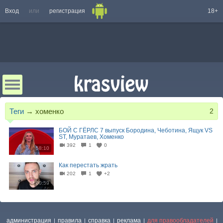
Вход
или
регистрация
18+
Теги
→
хоменко
2
БОЙ С ГЁРЛС 7 выпуск Бородина, Чеботина, Ящук VS
ST, Муратаев, Хоменко
392
1
0
58:10
Как перестать жрать
202
1
+2
00:59
администрация
правила
справка
реклама
для правообладателей
|
|
|
|
|