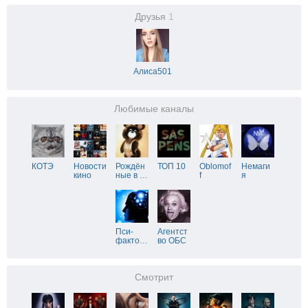
Друзья
1
Алиса501
Любимые каналы
КОТЭ
Новости
Рождён
ТОП 10
Oblomof
Немаги
кино
ные в
…
f
я
Пси-
Агентст
факто
…
во ОБС
Смотрит