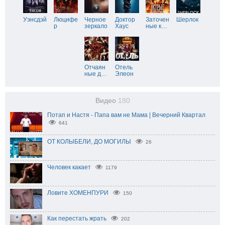
Уэнсдэй
Люцифе
Черное
Доктор
Заточен
Шерлок
р
зеркало
Хаус
ные к
…
Отчаян
Отель
ные д
…
Элеон
Видео
180
Потап и Настя - Папа вам не Мама | Вечерний Квартал
641
ОТ КОЛЫБЕЛИ, ДО МОГИЛЫ
26
Человек какает
1179
Ловите ХОМЕНПУРИ
150
Как перестать жрать
202