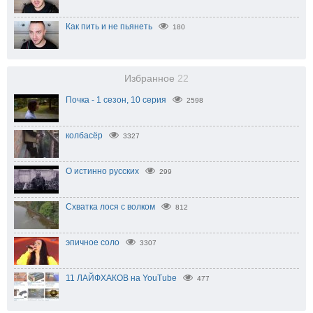
Как пить и не пьянеть
180
Избранное
22
Почка - 1 сезон, 10 серия
2598
колбасёр
3327
О истинно русских
299
Схватка лося с волком
812
эпичное соло
3307
11 ЛАЙФХАКОВ на YouTube
477