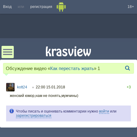
Вход
или
регистрация
18+
Обсуждение видео «
Как перестать жрать
»
1
kott24
22:00 15.01.2018
+3
○
женский юмор,нам не понять,мужчины)
Чтобы писать и оценивать комментарии нужно
войти
или
зарегистрироваться