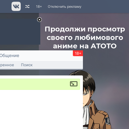
18+
Отключить рекламу
18+
Общение
тренное
Поиск