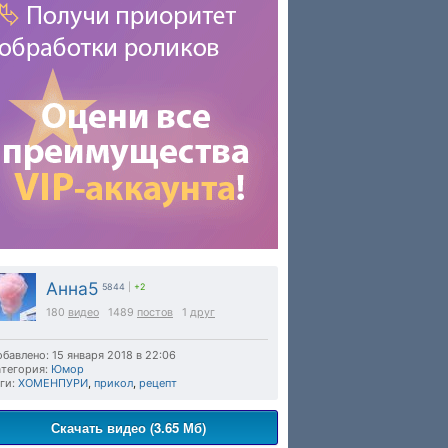
Анна5
5844
|
+2
180
видео
1489
постов
1
друг
бавлено: 15 января 2018 в 22:06
тегория:
Юмор
ги:
ХОМЕНПУРИ
,
прикол
,
рецепт
Скачать видео (3.65 Мб)