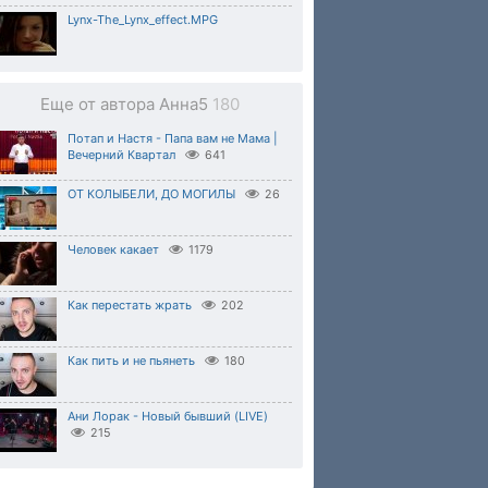
Lynx-The_Lynx_effect.MPG
Еще от автора Анна5
180
Потап и Настя - Папа вам не Мама |
Вечерний Квартал
641
ОТ КОЛЫБЕЛИ, ДО МОГИЛЫ
26
Человек какает
1179
Как перестать жрать
202
Как пить и не пьянеть
180
Ани Лорак - Новый бывший (LIVE)
215