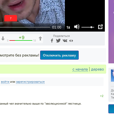
6
1x
01:00
Поделиться
+9
9
18
Отключить рекламу
мотрите без рекламы!
с начала
|
дерево
о
войти
или
зарегистрироваться
До
Ка
+2
Те
данный чел значительно выше по "эволюционной" лестнице.