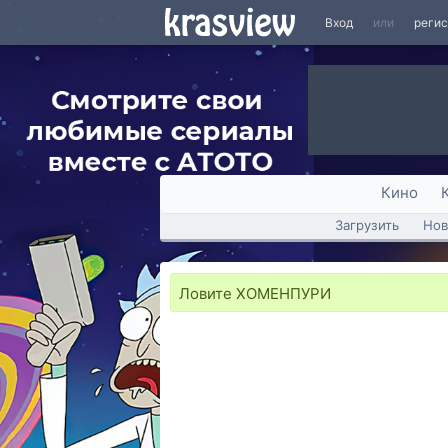
Вход
или
реги
Кино
Загрузить
Нов
Ловите ХОМЕНПУРИ