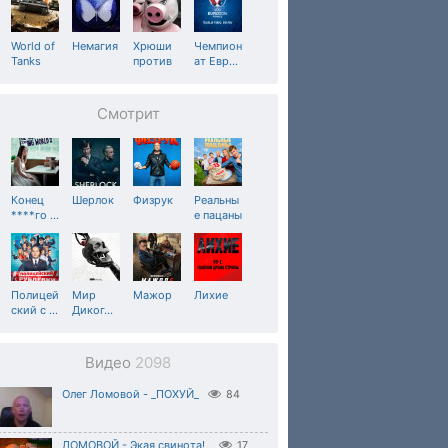
World of
Немагия
Хрюши
Чемпион
Tanks
против
ат Евр
…
Смотрит
Конец
Шерлок
Физрук
Реальны
****го
…
е пацаны
Полицей
Мир
Мажор
Лихие
ский с
…
Диког
…
Видео
2098
Олег Ломовой - _ПОХУЙ_
84
ЛОМОВОЙ - Экая свинота!_
17