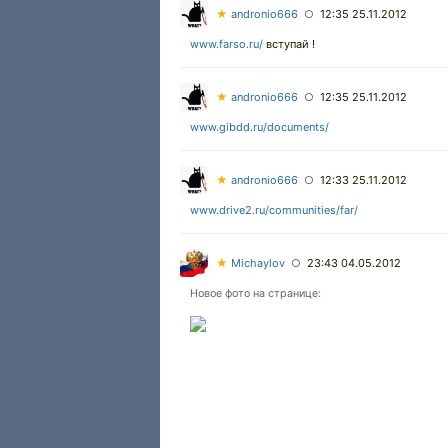
★
andronio666
12:35 25.11.2012
○
www.farso.ru/
вступай !
★
andronio666
12:35 25.11.2012
○
www.gibdd.ru/documents/
★
andronio666
12:33 25.11.2012
○
www.drive2.ru/communities/far/
★
Michaylov
23:43 04.05.2012
○
Новое фото на странице: