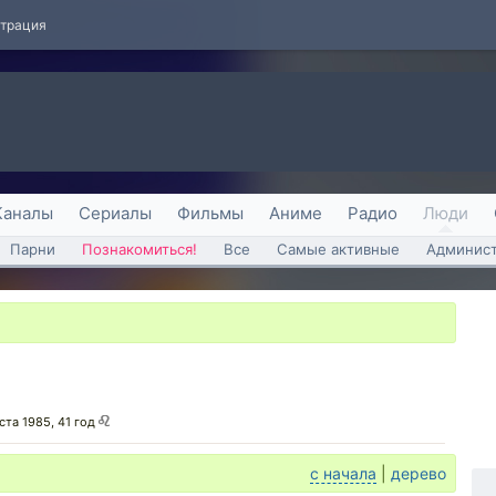
страция
Каналы
Сериалы
Фильмы
Аниме
Радио
Люди
Парни
Познакомиться!
Все
Самые активные
Админист
ста 1985, 41 год
с начала
|
дерево