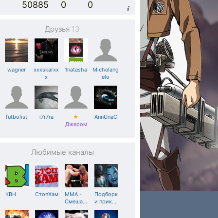
50885
0
0
Друзья
13
wagner
xxxskarxx
1natasha
Michelang
x
elo
futbolist
i7r7ra
★
AnnUnaC
Джером
Любимые каналы
КВН
СтопХам
MMA -
Подборк
Смеша
…
и прик
…