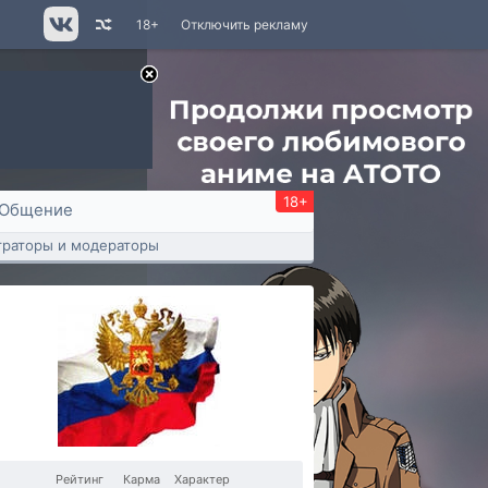
18+
Отключить рекламу
18+
Общение
раторы и модераторы
Рейтинг
Карма
Характер