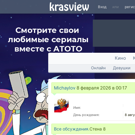
Вход
или
реги
Кино
Онлайн
Девушки
Michaylov
8 февраля 2026 в 00:17
Имя:
День рождения:
8 авгу
Все обсуждения.
Стена
8