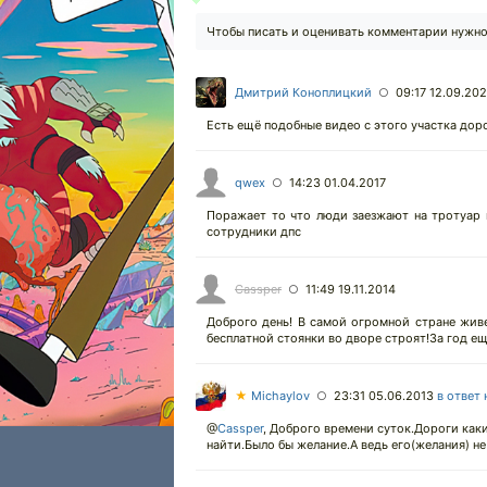
Чтобы писать и оценивать комментарии нужн
Дмитрий Коноплицкий
09:17 12.09.20
○
Есть ещё подобные видео с этого участка дор
qwex
14:23 01.04.2017
○
Поражает то что люди заезжают на тротуар 
сотрудники дпс
Cassper
11:49 19.11.2014
○
Доброго день! В самой огромной стране живе
бесплатной стоянки во дворе строят!За год еще
★
Michaylov
23:31 05.06.2013
в ответ 
○
@
Cassper
,
Доброго времени суток.Дороги каки
найти.Было бы желание.А ведь его(желания) не