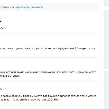
о
войти
или
зарегистрироваться
22
оги?
и на пешеходную зону, и при этом их не смущает что 20метрах стоят
м,а дороги такие маленькие и парковок все нет и нет и дом за место
 хуже стало!!!!
на ↓
е есть,а стоянок много и место где можно припарковаться тоже можно
 хватает т.к. пройтись надо метров 200-300.