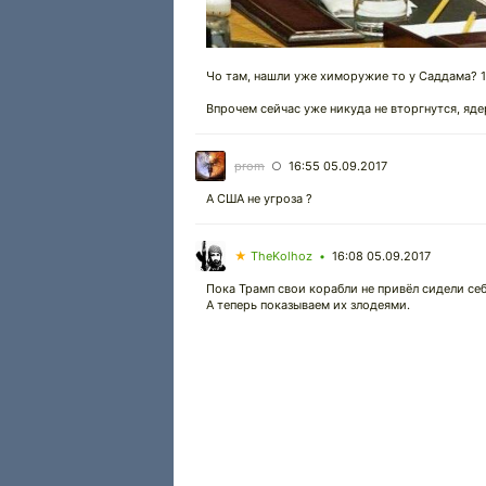
Чо там, нашли уже химоружие то у Саддама? 12
Впрочем сейчас уже никуда не вторгнутся, яде
prom
16:55 05.09.2017
○
А США не угроза ?
★
TheKolhoz
16:08 05.09.2017
•
Пока Трамп свои корабли не привёл сидели се
А теперь показываем их злодеями.