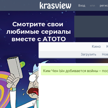
Вход
или
реги
Кино
Загрузить
Нов
Ким Чен Ын добивается войны – п