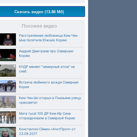
Скачать видео (13.86 Мб)
Похожее видео
Расстрелянная любовница Ким Чен
Ына посетила Южную Корею
Андрей Дмитриев про Северную
Корею
КНДР меняет "немирный атом" на
хлеб
Встреча любимого вождя Северная
Корея
Ким Чен Ын открыл в Пхеньяне улицу
«рассвета»
Мега туса! 105 ДР Ким Ир Сена
отпраздновали в Северной Корее
Константин Сёмин «АгитПроп» от
23.09.2017