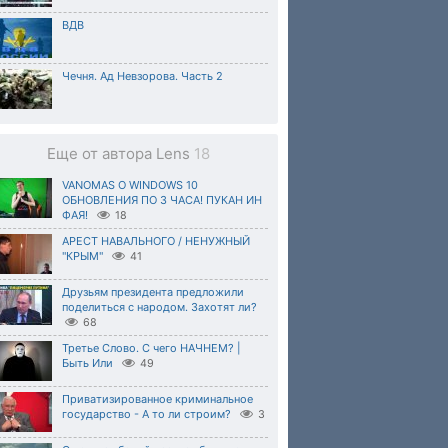
ВДВ
Чечня. Ад Невзорова. Часть 2
Еще от автора Lens
18
VANOMAS О WINDOWS 10
ОБНОВЛЕНИЯ ПО 3 ЧАСА! ПУКАН ИН
ФАЯ!
18
АРЕСТ НАВАЛЬНОГО / НЕНУЖНЫЙ
"КРЫМ"
41
Друзьям президента предложили
поделиться с народом. Захотят ли?
68
Третье Слово. С чего НАЧНЕМ? |
Быть Или
49
Приватизированное криминальное
государство - А то ли строим?
3