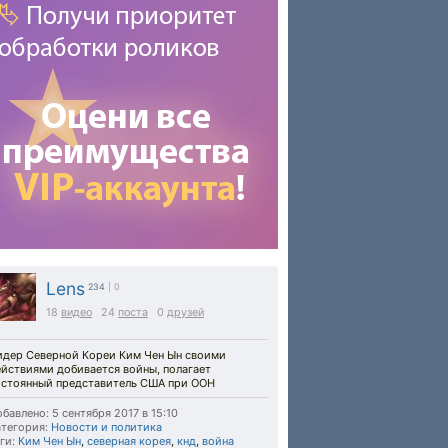
Lens
234
| 0
18
видео
24
поста
0
друзей
идер Северной Кореи Ким Чен Ын своими
ействиями добивается войны, полагает
остоянный представитель США при ООН
бавлено: 5 сентября 2017 в 15:10
тегория:
Новости и политика
ги:
Ким Чен Ын
,
северная корея
,
кнд
,
война