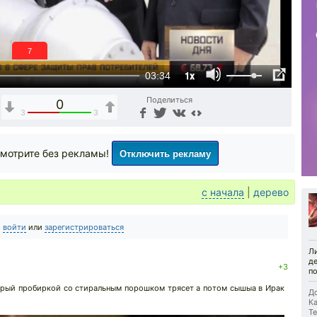
6
1x
03:34
Поделиться
0
3
3
Отключить рекламу
мотрите без рекламы!
с начала
|
дерево
о
войти
или
зарегистрироваться
Л
д
+3
п
орый пробиркой со стиральным порошком трясет а потом сышыа в Ирак
До
Ка
Те