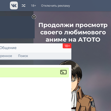
18+
Отключить рекламу
18+
Общение
тренное
Поиск