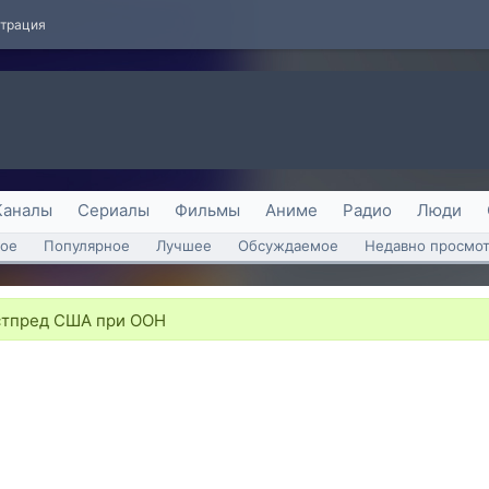
страция
Каналы
Сериалы
Фильмы
Аниме
Радио
Люди
ое
Популярное
Лучшее
Обсуждаемое
Недавно просмо
остпред США при ООН