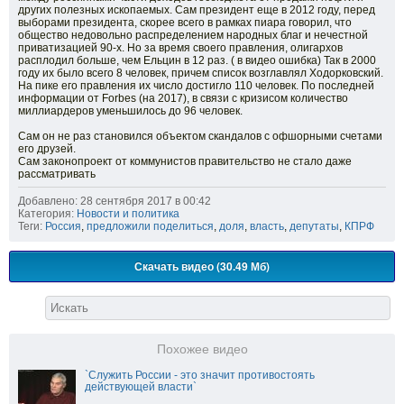
других полезных ископаемых. Сам президент еще в 2012 году, перед
выборами президента, скорее всего в рамках пиара говорил, что
общество недовольно распределением народных благ и нечестной
приватизацией 90-х. Но за время своего правления, олигархов
расплодил больше, чем Ельцин в 12 раз. ( в видео ошибка) Так в 2000
году их было всего 8 человек, причем список возглавлял Ходорковский.
На пике его правления их число достигло 110 человек. По последней
информации от Forbes (на 2017), в связи с кризисом количество
миллиардеров уменьшилось до 96 человек.
Сам он не раз становился объектом скандалов с офшорными счетами
его друзей.
Сам законопроект от коммунистов правительство не стало даже
рассматривать
Добавлено: 28 сентября 2017 в 00:42
Категория:
Новости и политика
Теги:
Россия
,
предложили поделиться
,
доля
,
власть
,
депутаты
,
КПРФ
Скачать видео (30.49 Мб)
Похожее видео
`Служить России - это значит противостоять
действующей власти`