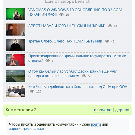
Еще от автора Lens
18
VANOMAS О WINDOWS 10 ОБНОВЛЕНИЯ ПО 3 ЧАСА!
ПУКАН ИН ФАЯ!
18
АРЕСТ НАВАЛЬНОГО / НЕНУЖНЫЙ "КРЫМ"
41
Третье Слово. С чего НАЧНЕМ? | Быть Или
49
Приватизированное криминальное государство - А то ли
строим?
3
О том как белый ларгус убил двоих, ранил еще кучу
народа и оказался не причем
560
Ким Чен Ын добивается войны – постпред США при ООН
129
Комментарии
2
с начала
|
дерево
Чтобы писать и оценивать комментарии нужно
войти
или
зарегистрироваться