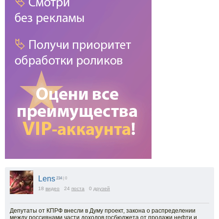
Lens
234
| 0
18
видео
24
поста
0
друзей
Депутаты от КПРФ внесли в Думу проект, закона о распределении
между россиянами части доходов госбюджета от продажи нефти и