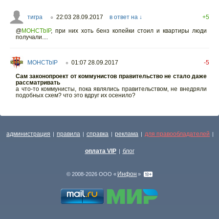
тигра
22:03 28.09.2017
в ответ на ↓
+5
○
@
MOHCTbIP
,
при них хоть бенз копейки стоил и квартиры люди
получали....
MOHCTbIP
01:07 28.09.2017
-5
○
Сам законопроект от коммунистов правительство не стало даже
рассматривать
а что-то коммунисты, пока являлись правительством, не внедряли
подобных схем? что это вдруг их осенило?
администрация
правила
справка
реклама
для правообладателей
|
|
|
|
|
оплата VIP
блог
|
Инфон
© 2008-2026 ООО «
»