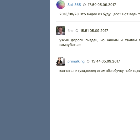
Sol-365
17:50 05.09.2017
○
2018/08/28 Это видео из будущего? Вот ведь т
Вго
15:51 05.09.2017
○
узкие дороги пиздец. но нашим и хайвеи 
самоубиться
primalking
15:44 05.09.2017
○
казнить питуха,перед этим збс ебучку набить,