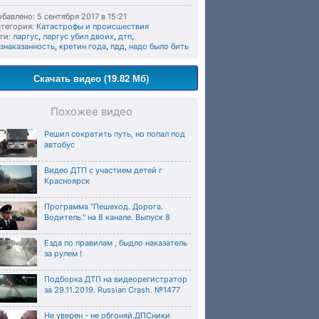
бавлено: 5 сентября 2017 в 15:21
тегория:
Катастрофы и происшествия
ги:
ларгус
,
ларгус убил двоих
,
дтп
,
знаказанность
,
кретин года
,
пдд
,
надо было бить
Скачать видео (19.82 Мб)
Похожее видео
Решил сократить путь, но попал под
автобус
Видео ДТП с участием детей г
Красноярск
Программа "Пешеход. Дорога.
Водитель." на 8 канале. Выпуск 8
Езда по правилам , быдло наказатель
за рулем !
Подборка ДТП на видеорегистратор
за 29.11.2019. Russian Crash. №1477
Не уверен - не обгоняй.ДПСники