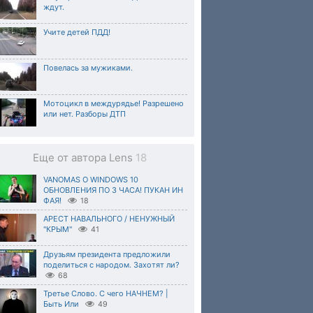
ждут.
Учите детей ПДД!
Повелась за мужиками.
Мотоцикл в междурядье! Разрешено
или нет. Разборы ДТП
Еще от автора Lens
18
VANOMAS О WINDOWS 10
ОБНОВЛЕНИЯ ПО 3 ЧАСА! ПУКАН ИН
ФАЯ!
18
АРЕСТ НАВАЛЬНОГО / НЕНУЖНЫЙ
"КРЫМ"
41
Друзьям президента предложили
поделиться с народом. Захотят ли?
68
Третье Слово. С чего НАЧНЕМ? |
Быть Или
49