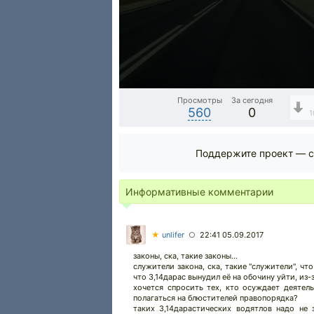
Просмотры
За сегодня
560
0
1
Поддержите проект — с
Информативные комментарии
★
unlifer
22:41 05.09.2017
○
законы, ска, такие законы...
служители закона, ска, такие "служители", что 
что 3,14дарас вынудил её на обочину уйти, из-з
хочется спросить тех, кто осуждает деятель
полагаться на блюстителей правопорядка?
таких 3,14дарастических водятлов надо не