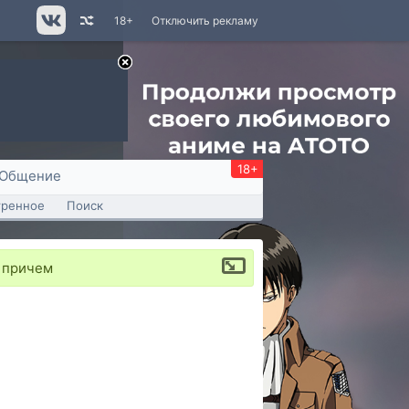
18+
Отключить рекламу
18+
Общение
тренное
Поиск
е причем