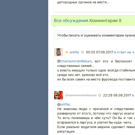
детородных органов на месте...
Все обсуждения.
Комментарии
9
Чтобы писать и оценивать комментарии нужн
★
unlifer
00:25 07.09.2017
в ответ на ↓
○
@
ChernomirdinReturn
,
вот это и беспокоит 
следственных связей...
у власть имущих только одно всегда стабильно
среди них нет. хреново всё это.
их бы всех самих на место фуровода поставить 
ChernomirdinReturn
22:29 06.09.2017
в
○
@
unlifer
,
Не знакомы люди с причиной и следствием. 
развернуло от этого, потому что ларгус ехал в 
То есть понимаешь в чём суть? Он бы и так и
втаранился в ларгуса, и улетел бы куда -нить.
Если реально водителя мерина сделают левым
репутация.