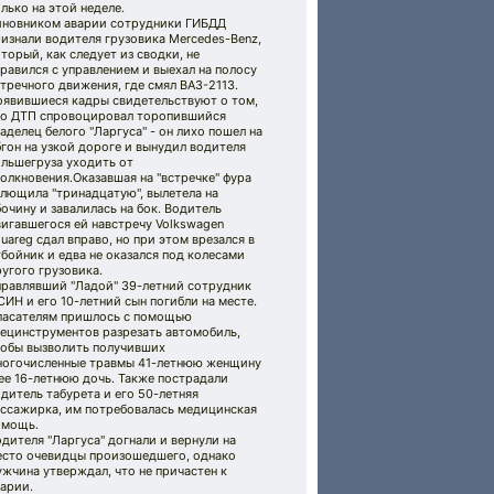
лько на этой неделе.
иновником аварии сотрудники ГИБДД
изнали водителя грузовика Mercedes-Benz,
торый, как следует из сводки, не
равился с управлением и выехал на полосу
тречного движения, где смял ВАЗ-2113.
оявившиеся кадры свидетельствуют о том,
то ДТП спровоцировал торопившийся
аделец белого "Ларгуса" - он лихо пошел на
гон на узкой дороге и вынудил водителя
ольшегруза уходить от
олкновения.Оказавшая на "встречке" фура
лющила "тринадцатую", вылетела на
очину и завалилась на бок. Водитель
игавшегося ей навстречу Volkswagen
uareg сдал вправо, но при этом врезался в
бойник и едва не оказался под колесами
угого грузовика.
правлявший "Ладой" 39-летний сотрудник
ИН и его 10-летний сын погибли на месте.
пасателям пришлось с помощью
пецинструментов разрезать автомобиль,
тобы вызволить получивших
ногочисленные травмы 41-летнюю женщину
ее 16-летнюю дочь. Также пострадали
дитель табурета и его 50-летняя
ассажирка, им потребовалась медицинская
омощь.
дителя "Ларгуса" догнали и вернули на
есто очевидцы произошедшего, однако
жчина утверждал, что не причастен к
арии.