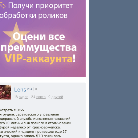
Lens
234
| 0
18
видео
24
поста
0
друзей
отреть с 0:55
отрудник саратовского управления
едеральной службы исполнения наказаний
его 10-летний сын погибли в столкновении
фурой недалеко от Красноармейска.
рагический инцидент произошел еще 27
густа, однако запись ДТП появилась