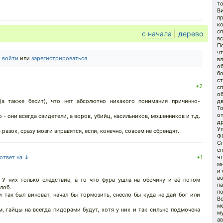
то
В
пр
ко
сп
с начала
|
дерево
вс
П
ч
о
войти
или
зарегистрироваться
вл
об
б
ст
+2
сп
об
(а также бесит), что нет абсолютно никакого понимания причинно-
дв
To
от
 - они всегда свидетели, а воров, убийц, насильников, мошенников и т.д.
др
У
разок, сразу мозги вправятся, если, конечно, совсем не сбрендят.
ФС
С
с
ч
 ответ на ↓
+1
м
и 
во
У них только следствие, а то что фура ушла на обочину и её потом
п
лоб.
п
 так был виноват, начал бы тормозить, снесло бы куда не дай бог или
Во
м
, гайцы на всегда пидорами будут, хотя у них и так сильно подмочена
му
ав