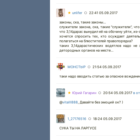
★
unlifer
22:41 05.09.2017
○
законы, ска, такие законы...
служители закона, ска, такие "служители", что 
что 3,14дарас вынудил её на обочину уйти, из-з
хочется спросить тех, кто осуждает деятель
полагаться на блюстителей правопорядка?
таких 3,14дарастических водятлов надо не
детородных органов на месте...
MOHCTbIP
21:54 05.09.2017
○
таки надо вводить статью за опасное вождени
★
Юрий Гагарин
20:54 05.09.2017
в о
○
@
vitalll888
,
Давайте без эмоций ок? )
1_27176516
18:24 05.09.2017
○
СУКА ТЫ НА ЛАРГУСЕ