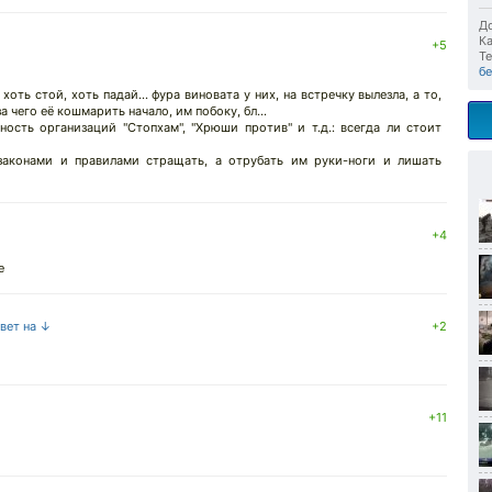
До
Ка
+5
Те
бе
хоть стой, хоть падай... фура виновата у них, на встречку вылезла, а то,
а чего её кошмарить начало, им побоку, бл...
ность организаций "Стопхам", "Хрюши против" и т.д.: всегда ли стоит
 законами и правилами стращать, а отрубать им руки-ноги и лишать
+4
е
твет на ↓
+2
+11