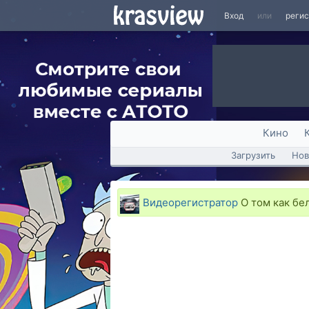
Вход
или
реги
Кино
Загрузить
Нов
Видеорегистратор
О том как бел