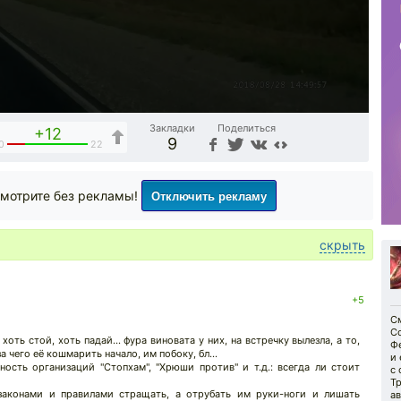
Закладки
Поделиться
+12
9
0
22
Отключить рекламу
мотрите без рекламы!
скрыть
+5
См
С
хоть стой, хоть падай... фура виновата у них, на встречку вылезла, а то,
Ф
а чего её кошмарить начало, им побоку, бл...
и 
ность организаций "Стопхам", "Хрюши против" и т.д.: всегда ли стоит
с 
Т
 законами и правилами стращать, а отрубать им руки-ноги и лишать
ав