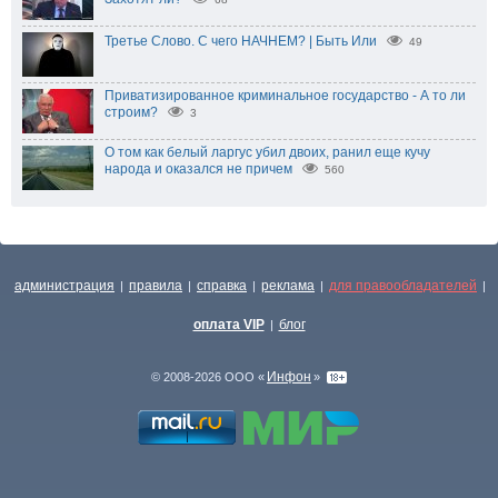
Третье Слово. С чего НАЧНЕМ? | Быть Или
49
Приватизированное криминальное государство - А то ли
строим?
3
О том как белый ларгус убил двоих, ранил еще кучу
народа и оказался не причем
560
администрация
правила
справка
реклама
для правообладателей
|
|
|
|
|
оплата VIP
блог
|
Инфон
© 2008-2026 ООО «
»