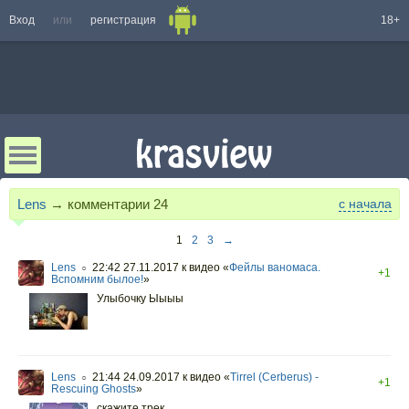
Вход
или
регистрация
18+
Lens
→ комментарии
24
с начала
1
2
3
→
Lens
22:42 27.11.2017
к видео «
Фейлы ваномаса.
○
+1
Вспомним былое!
»
Улыбочку Ыыыы
Lens
21:44 24.09.2017
к видео «
Tirrel (Cerberus) -
○
+1
Rescuing Ghosts
»
скажите трек