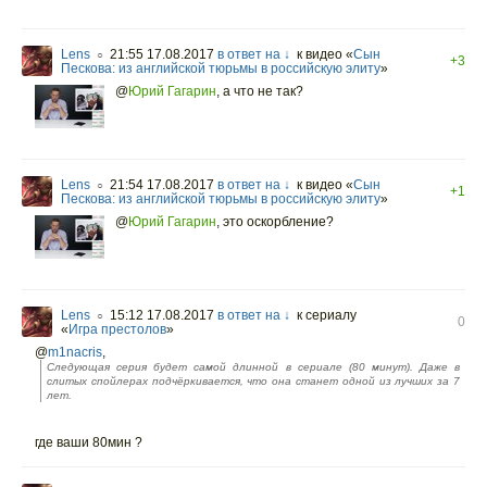
Lens
21:55 17.08.2017
в ответ на ↓
к видео «
Сын
○
+3
Пескова: из английской тюрьмы в российскую элиту
»
@
Юрий Гагарин
,
а что не так?
Lens
21:54 17.08.2017
в ответ на ↓
к видео «
Сын
○
+1
Пескова: из английской тюрьмы в российскую элиту
»
@
Юрий Гагарин
,
это оскорбление?
Lens
15:12 17.08.2017
в ответ на ↓
к сериалу
○
0
«
Игра престолов
»
@
m1nacris
,
Следующая серия будет самой длинной в сериале (80 минут). Даже в
слитых спойлерах подчёркивается, что она станет одной из лучших за 7
лет.
где ваши 80мин ?