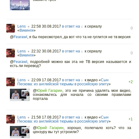
Lens
22:58 30.08.2017
в ответ на ↓
к сериалу
○
0
«
Викинги
»
@
Fearawl
,
я бы пересмотрел, да вот что та не гуглится не тв версия
Lens
22:32 30.08.2017
в ответ на ↓
к сериалу
○
0
«
Викинги
»
@
Fearawl
,
подробней можно как эта не ТВ версия называется и
есть ли перевод?
Lens
22:09 17.08.2017
в ответ на ↓
к видео «
Сын
○
+2
Пескова: из английской тюрьмы в российскую элиту
»
@
Юрий Гагарин
,
это не причина удалять мое видео,
ознакомьтесь для начала со своими правилами
портала
Lens
21:58 17.08.2017
в ответ на ↓
к видео «
Сын
○
+1
Пескова: из английской тюрьмы в российскую элиту
»
@
Юрий Гагарин
,
хорошо, полегчало хоть? что за
цензуру вы тут устроили?