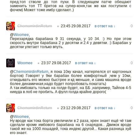
пред.топ стволе до топ пухи. В следующем патче обещают
заменить топ ТТ бритов на супер-коня,так же как поступили с
фочем) Может тоже имбу сделают..)
ChernomirdinReturn
23:45 29.08.2017
в ответ на ↓
0
○
@
Woomee
,
Перезарядка барабана 9 31 секунда, у 10 34. :) Но при этом
скорость внутри барабана 2 у десятки и 2.4 у девятки. :) Барабан у
десятки улетает только впуть.
Woomee
23:37 29.08.2017
в ответ на ↓
0
○
@
ChernomirdinReturn
,
я пока 10ку качал, натерпелся от картонных
бортов) Говорят у 9ки барабан более комфортный ,чем у 10ки,
откидывать его можно быстрее и кд меньше, и сама машина вроде
более динамичная,надо будет попробовать покатать)
А так имбовать только на голде будет, на ББ ,например, Тайпов 4-5
никуда в лоб не пробить. А фулл голда крайне дорого(
ChernomirdinReturn
23:12 29.08.2017
в ответ на ↓
0
○
@
Woomee
,
Ну вроде как тока борта увеличили в 2 раза, хрен знает ещё чё там
сделали кроме имбового барабана на 6 снарядов... Движок вроде
такой же на 1000 лошадей, тока индекс другой... Какая разница хуй
его знает.