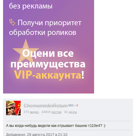
ChernomirdinReturn
5823
|
−2
272
видео
24816
постов
32
друга
А вы когда-нибудь видели как отрывает башню т110е4? :)
Добавлено: 29 августа 2017 в 21:10