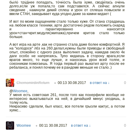
было труднее попадать, точность была хуже, сводилась очень
долго,если уж попала,то сам подставился. А сейчас апнули
сведение , накинули дикий сплеш и урон от сплеша повысили и
ввели СТАН, закидывает куда угодно,даже за камни кидает (
И вот по моим ощущениям стало только хуже. От стана страдаешь
на любом классе техники, арте достаточно рядом положить снаряд
и гарантированно наносится
урон+стан+крит.модуля(экипажа),причем критов стало только
больше.
А вот игра на арте ,как не странно стала даже более комфортной. Я
на "холодосе" лбз на 260 делал,нужны были приводы и свободный
опыт, спокойно с одного раза выполнил задачу, накидав около 4к
даги особо не напрягаясь. Тупо кидаешь в сторону врага,если
врагов много, то еще лучше, и наносишь урон всей толпе, и
союзникам помогаешь. Я тогда первый раз выкатил арту после ее
ребаланса, и понял почему ее в рандоме меньше не стало..)
ChernomirdinReturn
00:13 30.08.2017
в ответ на ↓
0
○
@
Woomee
,
У меня есть советская 261, после того как понерфили вообще не
интересно выкатываться на ней, в дичайший минус уходишь, а
толку ноль.
Некрасиво сделали, был класс, все потели грызли кактус, а потом
хуякс...
Woomee
00:11 30.08.2017
в ответ на ↓
0
○