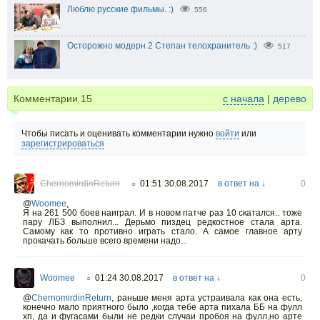
Люблю русские фильмы. :)
556
Осторожно модерн 2 Степан телохранитель :)
517
Комментарии
15
с начала
|
дерево
Чтобы писать и оценивать комментарии нужно
войти
или
зарегистрироваться
ChernomirdinReturn
01:51 30.08.2017
в ответ на ↓
0
○
@
Woomee
,
Я на 261 500 боев наиграл. И в новом патче раз 10 скатался.. тоже
пару ЛБЗ выполнил... Дерьмо пиздец редкостное стала арта.
Самому как то противно играть стало. А самое главное арту
прокачать больше всего времени надо...
Woomee
01:24 30.08.2017
в ответ на ↓
0
○
@
ChernomirdinReturn
,
раньше меня арта устраивала как она есть,
конечно мало приятного было ,когда тебе арта пихала ББ на фулл
хп, да и фугасами были не редки случаи пробоя на фулл,но арте