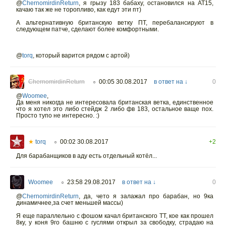
@
ChernomirdinReturn
,
я грызу 183 бабаху, остановился на АТ15,
качаю так же не торопливо, как едут эти пт)
А альтернативную британскую ветку ПТ, перебалансируют в
следующем патче, сделают более комфортными.
@
torq
, который варится рядом с артой)
ChernomirdinReturn
00:05 30.08.2017
в ответ на ↓
0
○
@
Woomee
,
Да меня никогда не интересовала британская ветка, единственное
что я хотел это либо стейдж 2 либо фв 183, остальное ваще пох.
Просто тупо не интересно. :)
★
torq
00:02 30.08.2017
+2
○
Для барабанщиков в аду есть отдельный котёл...
Woomee
23:58 29.08.2017
в ответ на ↓
0
○
@
ChernomirdinReturn
,
да, чето я залажал про барабан, но 9ка
динамичнее,за счет меньшей массы)
Я еще параллельно с фошом качал британского ТТ, кое как прошел
8ку, у коня 9го башню с гуслями открыл за свободку, страдаю на