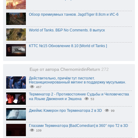
Обзор премиумных танков. JagdTiger 8.8cm и ИС-6
World of Tanks. ВБР No Comments. 8 выпуск
КТТС №15 Обновление 8.10 [World of Tanks ]
Еще от автора ChernomirdinReturn
272
Действительно, причём тут пистолет.
Несанкционированный митинг в поддержку мусульман.
467
Терминатор 2 - Противостояние Судьбы и Человечества
на Языке Движения и Экшена
53
Джеймс Кэмерон про Терминатора 2 в 3D
99
Глазами Терминатора [BadComedian] в 360° про Т2 в 3D
109