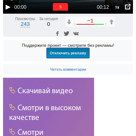
1x
00:00
00:12
5
Просмотры
За сегодня
−1
243
0
3
2
Поддержите проект — смотрите без рекламы!
Отключить рекламу
Читать комментарии