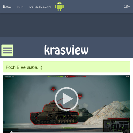
Вход
или
регистрация
18+
Foch B не имба. :(