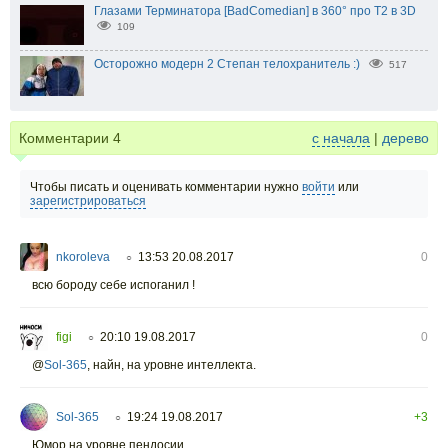
Глазами Терминатора [BadComedian] в 360° про Т2 в 3D
109
Осторожно модерн 2 Степан телохранитель :)
517
Комментарии
4
с начала
|
дерево
Чтобы писать и оценивать комментарии нужно
войти
или
зарегистрироваться
nkoroleva
13:53 20.08.2017
0
○
всю бороду себе испоганил !
figi
20:10 19.08.2017
0
○
@
Sol-365
,
найн, на уровне интеллекта.
Sol-365
19:24 19.08.2017
+3
○
Юмор на уровне пендосии.