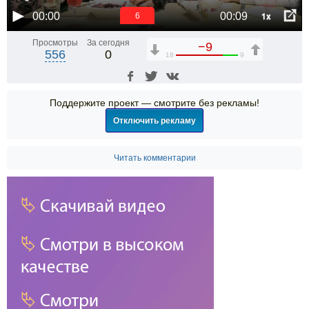
1x
00:00
00:09
6
Просмотры
За сегодня
−9
556
0
18
9
Поддержите проект — смотрите без рекламы!
Отключить рекламу
Читать комментарии