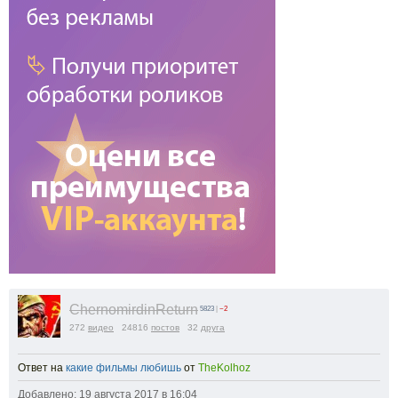
ChernomirdinReturn
5823
|
−2
272
видео
24816
постов
32
друга
Ответ на
какие фильмы любишь
от
TheKolhoz
Добавлено: 19 августа 2017 в 16:04