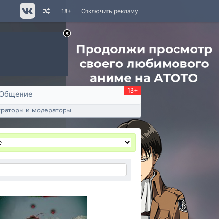
18+
Отключить рекламу
18+
Общение
раторы и модераторы