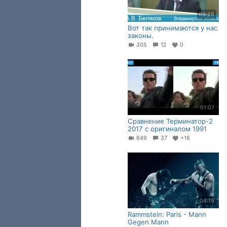
03:25
Вот так принимаются у нас
законы.
305
12
0
01:07
Сравнение Терминатор-2
2017 с оригиналом 1991
849
37
+16
04:19
Rammstein: Paris - Mann
Gegen Mann