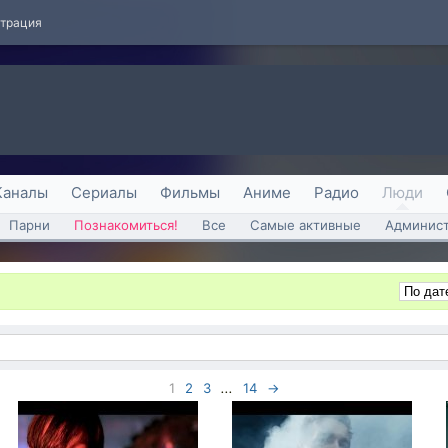
страция
Каналы
Сериалы
Фильмы
Аниме
Радио
Люди
Парни
Познакомиться!
Все
Самые активные
Админист
1
2
3
...
14
→