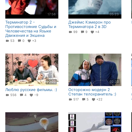
17:56
05:23
Терминатор 2 -
Джеймс Кэмерон про
Противостояние Судьбы и
Терминатора 2 в 3D
Человечества на Языке
99
9
+4
Движения и Экшена
53
0
+3
00:09
02:23
Люблю русские фильмы. :)
Осторожно модерн 2
Степан телохранитель :)
556
4
−9
517
5
+22