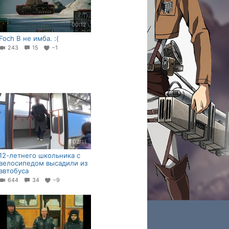
00:12
Foch B не имба. :(
243
15
−1
02:11
12-летнего школьника с
велосипедом высадили из
автобуса
644
34
−9