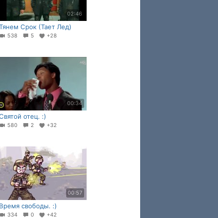
02:46
Тянем Срок (Тает Лед)
538
5
+28
00:34
Святой отец. :)
580
2
+32
00:57
Время свободы. :)
334
0
+42