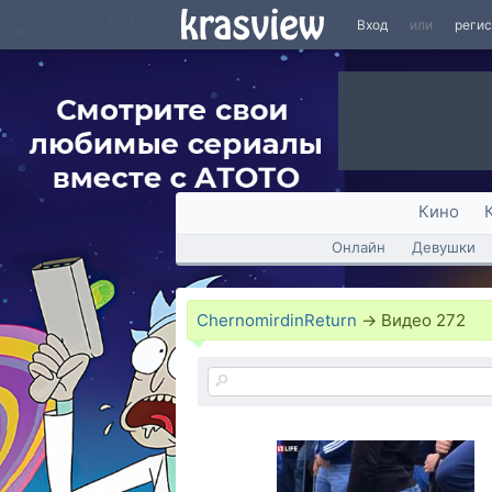
Вход
или
реги
Кино
Онлайн
Девушки
ChernomirdinReturn
→
Видео
272