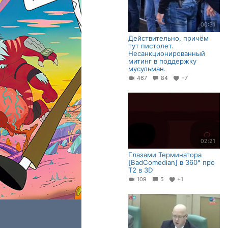
00:31
Действительно, причём
тут пистолет.
Несанкционированный
митинг в поддержку
мусульман.
467
84
−7
02:21
Глазами Терминатора
[BadComedian] в 360° про
Т2 в 3D
109
5
+1