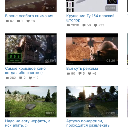
01:57
05:33
В зоне особого внимания
Крушение Ту 154 плоский
штопор
87
2
+8
2838
50
+33
00:59
03:29
Самое кровавое кино
Вся суть режима
когда либо снятое :)
90
5
+6
282
2
+12
00:17
00:09
Надо не арту нерфить, а
Артулю понерфили,
ис7 апать. :)
приходится развлекать