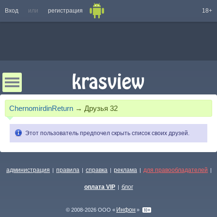
Вход
или
регистрация
18+
ChernomirdinReturn
→
Друзья
32
Этот пользователь предпочел скрыть список своих друзей.
администрация
правила
справка
реклама
для правообладателей
|
|
|
|
|
оплата VIP
блог
|
Инфон
© 2008-2026 ООО «
»