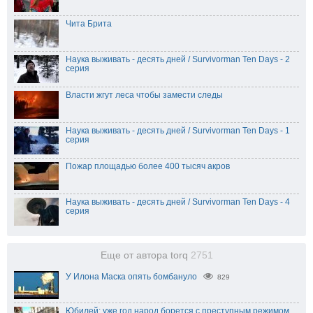
Чита Брита
Наука выживать - десять дней / Survivorman Ten Days - 2
серия
Власти жгут леса чтобы замести следы
Наука выживать - десять дней / Survivorman Ten Days - 1
серия
Пожар площадью более 400 тысяч акров
Наука выживать - десять дней / Survivorman Ten Days - 4
серия
Еще от автора torq
2751
У Илона Маска опять бомбануло
829
Юбилей: уже год народ борется с преступным режимом