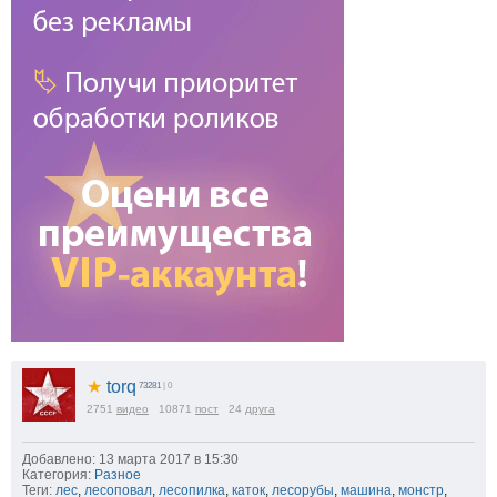
★
torq
73281
| 0
2751
видео
10871
пост
24
друга
Добавлено: 13 марта 2017 в 15:30
Категория:
Разное
Теги:
лес
,
лесоповал
,
лесопилка
,
каток
,
лесорубы
,
машина
,
монстр
,