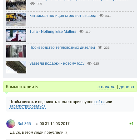
209
Китайская полиция стреляет в народ
841
Tulia - Nothing Else Matters
110
Производство тепловозных дизелей
233
Завезли подарки к новому году
625
Комментарии
5
с начала
|
дерево
Чтобы писать и оценивать комментарии нужно
войти
или
зарегистрироваться
Sol-365
00:31 14.03.2017
+1
○
Да уж, в этом люди преуспели. :(