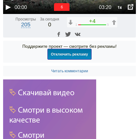
1x
00:00
03:20
6
Просмотры
За сегодня
+4
205
0
1
5
Поддержите проект — смотрите без рекламы!
Отключить рекламу
Читать комментарии