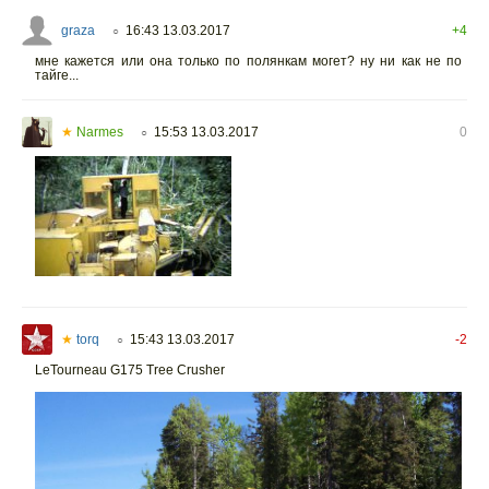
graza
16:43 13.03.2017
+4
○
мне кажется или она только по полянкам могет? ну ни как не по
тайге...
★
Narmes
15:53 13.03.2017
0
○
★
torq
15:43 13.03.2017
-2
○
LeTourneau G175 Tree Crusher