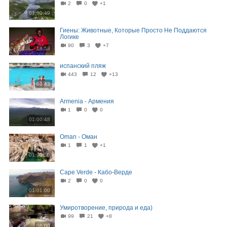
2
0
+1
01:00:49
Гиены: Животные, Которые Просто Не Поддаются
Логике
90
3
+7
18:58
испанский пляж
443
12
+13
00:43
Armenia - Армения
1
0
0
01:00:48
Oman - Оман
1
1
+1
01:00:50
Cape Verde - Кабо-Верде
2
0
0
01:01:00
Умиротворение, природа и еда)
99
21
+8
06:00