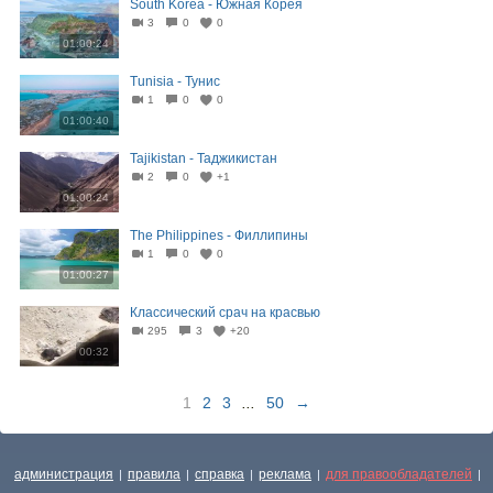
South Korea - Южная Корея
3
0
0
01:00:24
Tunisia - Тунис
1
0
0
01:00:40
Tajikistan - Таджикистан
2
0
+1
01:00:24
The Philippines - Филлипины
1
0
0
01:00:27
Классический срач на красвью
295
3
+20
00:32
1
2
3
...
50
→
администрация
правила
справка
реклама
для правообладателей
|
|
|
|
|