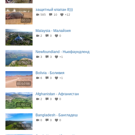
защитный клапан 8)))
585
10
+12
00:10
Malaysia - Малайзия
2
0
0
01:00:21
Newfoundland - Ньюфаундленд
3
3
+1
01:00:59
Bolivia - Боливия
6
0
+1
01:00:06
Afghanistan - Афганистан
2
0
0
01:00:21
Bangladesh - Бангладеш
0
0
0
01:00:41