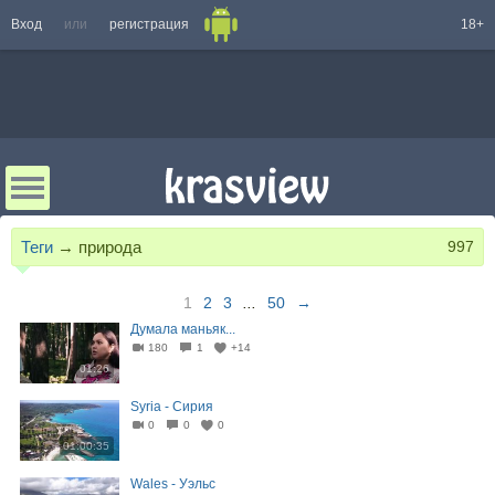
Вход
или
регистрация
18+
Теги
→
природа
997
1
2
3
...
50
→
Думала маньяк...
180
1
+14
01:26
Syria - Сирия
0
0
0
01:00:35
Wales - Уэльс