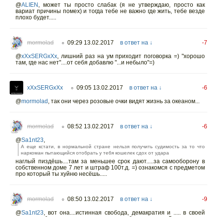
@
ALIEN
,
может ты просто слабак (я не утверждаю, просто как
вариат причины помех) и тогда тебе не важно где жить, тебе везде
плохо будет.....
mormolad
09:29 13.02.2017
в ответ на ↓
-7
○
@
xXxSERGxXx
,
лишний раз на ум приходит поговорка =) "хорошо
там, где нас нет"....от себя добавлю "...и небыло"=)
xXxSERGxXx
09:05 13.02.2017
в ответ на ↓
-6
○
@
mormolad
,
так они через розовые очки видят жизнь за океаном...
mormolad
08:52 13.02.2017
в ответ на ↓
-6
○
@
Sa1nt23
,
А еще кстати, в нормальной стране нельзя получить судимость за то что
наркоман пытающийся отобрать у тебя кошелек сдох от удара
наглый пиздёшь....там за меньшее срок дают.....за самооборону в
собственном доме 7 лет и штраф 100т.д. =) ознакомся с предметом
про который ты хуйню несёшь.....
mormolad
08:50 13.02.2017
в ответ на ↓
-9
○
@
Sa1nt23
,
вот она....истинная свобода, демакратия и ..... в своей