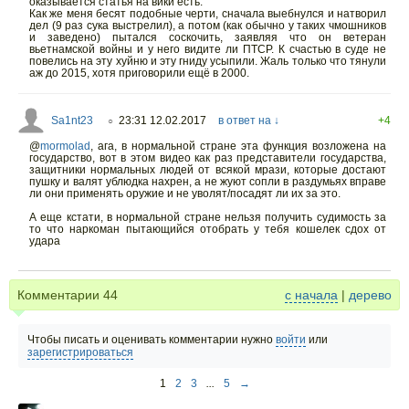
оказывается статья на вики есть.
Как же меня бесят подобные черти, сначала выебнулся и натворил
дел (9 раз сука выстрелил), а потом (как обычно у таких чмошников
и заведено) пытался соскочить, заявляя что он ветеран
вьетнамской войны и у него видите ли ПТСР. К счастью в суде не
повелись на эту хуйню и эту гниду усыпили. Жаль только что тянули
аж до 2015, хотя приговорили ещё в 2000.
Sa1nt23
23:31 12.02.2017
в ответ на ↓
+4
○
@
mormolad
,
ага, в нормальной стране эта функция возложена на
государство, вот в этом видео как раз представители государства,
защитники нормальных людей от всякой мрази, которые достают
пушку и валят ублюдка нахрен, а не жуют сопли в раздумьях вправе
ли они применять оружие и не уволят/посадят ли их за это.
А еще кстати, в нормальной стране нельзя получить судимость за
то что наркоман пытающийся отобрать у тебя кошелек сдох от
удара
Комментарии
44
с начала
|
дерево
Чтобы писать и оценивать комментарии нужно
войти
или
зарегистрироваться
1
2
3
...
5
→