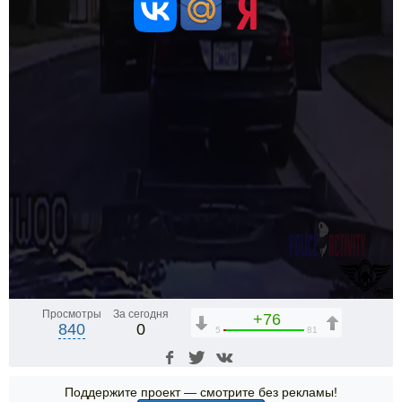
Просмотры
За сегодня
+76
840
0
5
81
Поддержите проект — смотрите без рекламы!