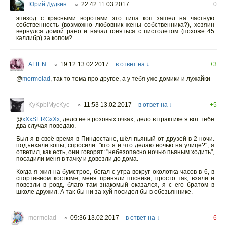
Юрий Дудкин
22:42 11.03.2017
0
○
эпизод с красными воротами это типа коп зашел на частную
собственность (возможно любовник жены собственника?), хозяин
вернулся домой рано и начал гоняться с пистолетом (похоже 45
каллибр) за копом?
ALIEN
19:12 13.02.2017
в ответ на ↓
+3
○
@
mormolad
,
так то тема про другое, а у тебя уже домики и лужайки
KyKpbIMycKyc
11:53 13.02.2017
в ответ на ↓
+5
○
@
xXxSERGxXx
,
дело не в розовых очках, дело в практике я вот тебе
два случая поведаю.
Был я в своё время в Пиндостане, шёл пьяный от друзей в 2 ночи.
подъехали копы, спросили: "кто я и что делаю ночью на улице?", я
ответил, как есть, они говорят: "небезопасно ночью пьяным ходить",
посадили меня в тачку и довезли до дома.
Когда я жил на бумстрое, бегал с утра вокруг околотка часов в 6, в
спортивном костюме, меня приняли ппсники, просто так, взяли и
повезли в ровд, благо там знакомый оказался, я с его братом в
школе дружил. А так бы ни за хуй посидел бы в обезьяннике.
mormolad
09:36 13.02.2017
в ответ на ↓
-6
○