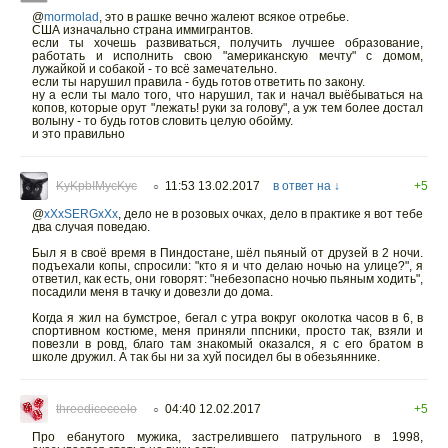
@
mormolad
,
это в рашке вечно жалеют всякое отребье.
США изначально страна иммигрантов.
если ты хочешь развиваться, получить лучшее образование,
работать и исполнить свою "американскую мечту" с домом,
лужайкой и собакой - то всё замечательно.
если ты нарушил правила - будь готов ответить по закону.
ну а если ты мало того, что нарушил, так и начал выёбываться на
копов, которые орут "лежать! руки за голову", а уж тем более достал
волыну - то будь готов словить целую обойму.
и это правильно
KyKpbIMycKyc
11:53 13.02.2017
в ответ на ↓
+5
○
@
xXxSERGxXx
,
дело не в розовых очках, дело в практике я вот тебе
два случая поведаю.
Был я в своё время в Пиндостане, шёл пьяный от друзей в 2 ночи.
подъехали копы, спросили: "кто я и что делаю ночью на улице?", я
ответил, как есть, они говорят: "небезопасно ночью пьяным ходить",
посадили меня в тачку и довезли до дома.
Когда я жил на бумстрое, бегал с утра вокруг околотка часов в 6, в
спортивном костюме, меня приняли ппсники, просто так, взяли и
повезли в ровд, благо там знакомый оказался, я с его братом в
школе дружил. А так бы ни за хуй посидел бы в обезьяннике.
threediceceelo
04:40 12.02.2017
+5
○
Про ебанутого мужика, застрелившего патрульного в 1998,