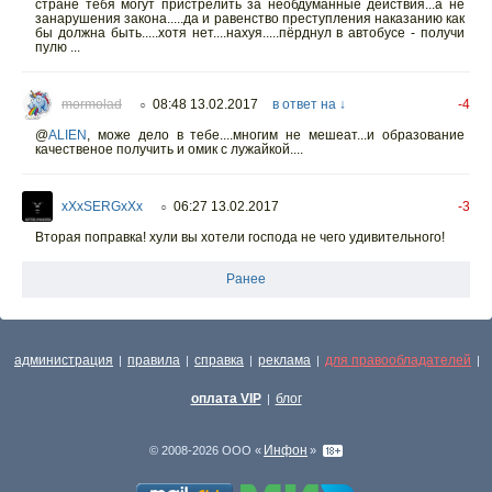
стране тебя могут пристрелить за необдуманные действия...а не
занарушения закона.....да и равенство преступления наказанию как
бы должна быть.....хотя нет....нахуя.....пёрднул в автобусе - получи
пулю ...
mormolad
08:48 13.02.2017
в ответ на ↓
-4
○
@
ALIEN
,
може дело в тебе....многим не мешеат...и образование
качественое получить и омик с лужайкой....
xXxSERGxXx
06:27 13.02.2017
-3
○
Вторая поправка! хули вы хотели господа не чего удивительного!
Ранее
администрация
правила
справка
реклама
для правообладателей
|
|
|
|
|
оплата VIP
блог
|
Инфон
© 2008-2026 ООО «
»