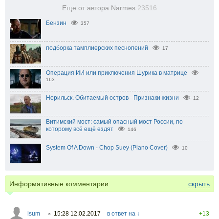
Еще от автора Narmes
23516
Бензин
357
подборка тамплиерских песнопений
17
Операция ИИ или приключения Шурика в матрице
163
Норильск. Обитаемый остров - Признаки жизни
12
Витимский мост: самый опасный мост России, по
которому всё ещё ездят
146
System Of A Down - Chop Suey (Piano Cover)
10
Информативные комментарии
скрыть
lsum
15:28 12.02.2017
в ответ на ↓
+13
○