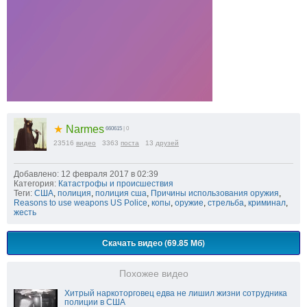
★
Narmes
660615
| 0
23516
видео
3363
поста
13
друзей
Добавлено: 12 февраля 2017 в 02:39
Категория:
Катастрофы и происшествия
Теги:
США
,
полиция
,
полиция сша
,
Причины использования оружия
,
Reasons to use weapons US Police
,
копы
,
оружие
,
стрельба
,
криминал
,
жесть
Скачать видео (69.85 Мб)
Похожее видео
Хитрый наркоторговец едва не лишил жизни сотрудника
полиции в США